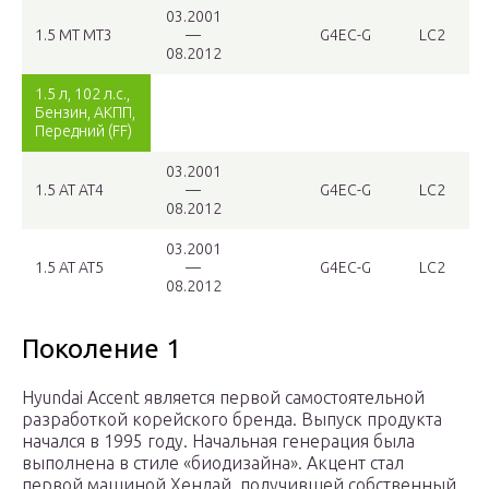
03.2001
1.5 MT MT3
—
G4EC-G
LC2
08.2012
1.5 л, 102 л.с.,
Бензин, АКПП,
Передний (FF)
03.2001
1.5 AT AT4
—
G4EC-G
LC2
08.2012
03.2001
1.5 AT AT5
—
G4EC-G
LC2
08.2012
Поколение 1
Hyundai Accent является первой самостоятельной
разработкой корейского бренда. Выпуск продукта
начался в 1995 году. Начальная генерация была
выполнена в стиле «биодизайна». Акцент стал
первой машиной Хендай, получившей собственный