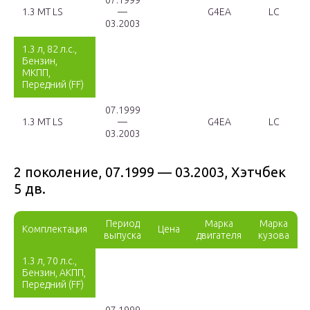
07.1999
1.3 MT LS
—
G4EA
LC
03.2003
1.3 л, 82 л.с.,
Бензин,
МКПП,
Передний (FF)
07.1999
1.3 MT LS
—
G4EA
LC
03.2003
2 поколение, 07.1999 — 03.2003, Хэтчбек
5 дв.
Период
Марка
Марка
Комплектация
Цена
выпуска
двигателя
кузова
1.3 л, 70 л.с.,
Бензин, АКПП,
Передний (FF)