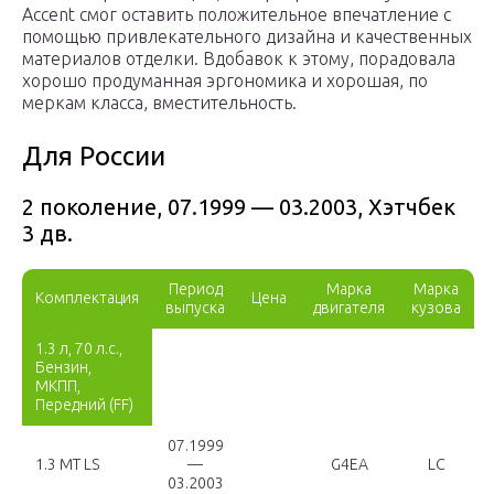
Accent смог оставить положительное впечатление с
помощью привлекательного дизайна и качественных
материалов отделки. Вдобавок к этому, порадовала
хорошо продуманная эргономика и хорошая, по
меркам класса, вместительность.
Для России
2 поколение, 07.1999 — 03.2003, Хэтчбек
3 дв.
Период
Марка
Марка
Комплектация
Цена
выпуска
двигателя
кузова
1.3 л, 70 л.с.,
Бензин,
МКПП,
Передний (FF)
07.1999
1.3 MT LS
—
G4EA
LC
03.2003