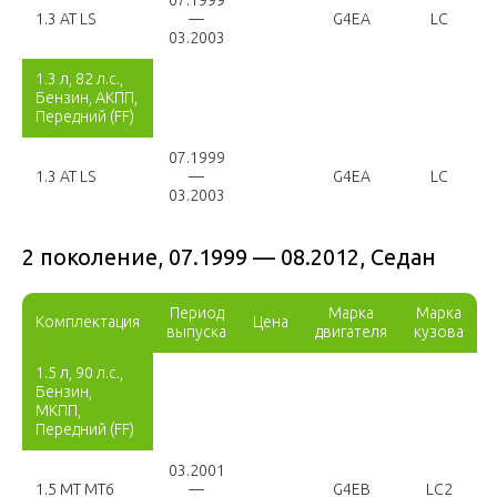
07.1999
1.3 AT LS
—
G4EA
LC
03.2003
1.3 л, 82 л.с.,
Бензин, АКПП,
Передний (FF)
07.1999
1.3 AT LS
—
G4EA
LC
03.2003
2 поколение, 07.1999 — 08.2012, Седан
Период
Марка
Марка
Комплектация
Цена
выпуска
двигателя
кузова
1.5 л, 90 л.с.,
Бензин,
МКПП,
Передний (FF)
03.2001
1.5 MT MT6
—
G4EB
LC2