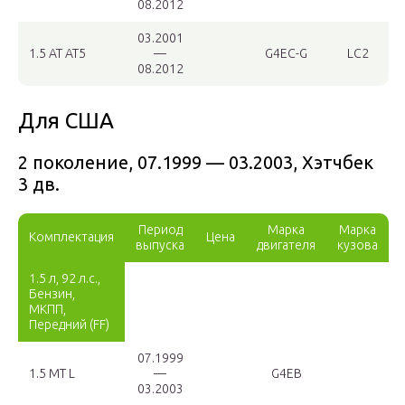
08.2012
03.2001
1.5 AT AT5
—
G4EC-G
LC2
08.2012
Для США
2 поколение, 07.1999 — 03.2003, Хэтчбек
3 дв.
Период
Марка
Марка
Комплектация
Цена
выпуска
двигателя
кузова
1.5 л, 92 л.с.,
Бензин,
МКПП,
Передний (FF)
07.1999
1.5 MT L
—
G4EB
03.2003