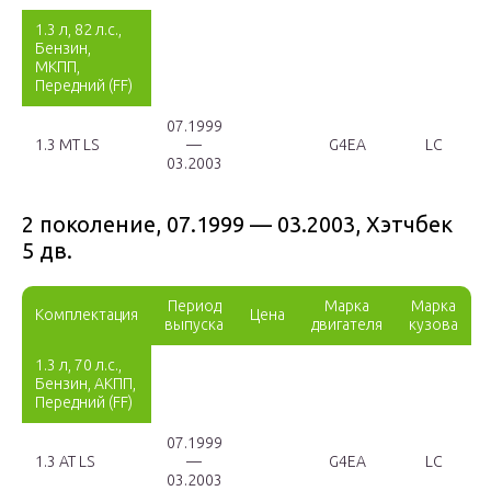
1.3 л, 82 л.с.,
Бензин,
МКПП,
Передний (FF)
07.1999
1.3 MT LS
—
G4EA
LC
03.2003
2 поколение, 07.1999 — 03.2003, Хэтчбек
5 дв.
Период
Марка
Марка
Комплектация
Цена
выпуска
двигателя
кузова
1.3 л, 70 л.с.,
Бензин, АКПП,
Передний (FF)
07.1999
1.3 AT LS
—
G4EA
LC
03.2003