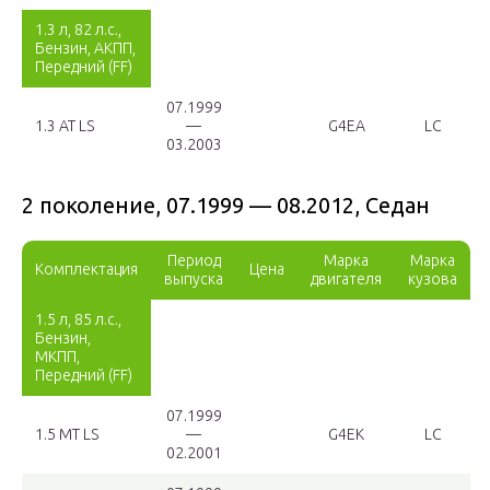
1.3 л, 82 л.с.,
Бензин, АКПП,
Передний (FF)
07.1999
1.3 AT LS
—
G4EA
LC
03.2003
2 поколение, 07.1999 — 08.2012, Седан
Период
Марка
Марка
Комплектация
Цена
выпуска
двигателя
кузова
1.5 л, 85 л.с.,
Бензин,
МКПП,
Передний (FF)
07.1999
1.5 MT LS
—
G4EK
LC
02.2001