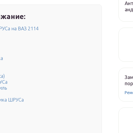
Ант
ан
жание:
РУСа на ВАЗ 2114
ка
а)
Зам
УСа
по
иль
Рем
ника ШРУСа