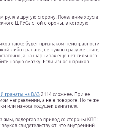
 руля в другую сторону. Появление хруста
ужного ШРУСа с той стороны, в которую
ков также будет признаком неисправности
ой-либо гранаты, ее нужно сразу же снять,
остаточно, а на шарнирах еще нет сильного
бить новую смазку. Если износ шариков
й гранаты на ВАЗ
2114 сложнее. При ее
мом направлении, а не в повороте. Но те же
ки или износа подушек двигателя.
 ямы, подергав за привод со стороны КПП:
звуков свидетельствуют, что внутренний