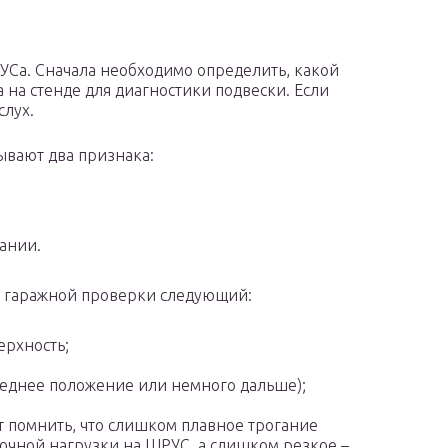
УСа. Сначала необходимо определить, какой
 на стенде для диагностики подвески. Если
слух.
ывают два признака:
ании.
б гаражной проверки следующий:
ерхность;
среднее положение или немного дальше);
т помнить, что слишком плавное трогание
точной нагрузки на ШРУС, а слишком резкое –