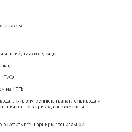
омощником.
ы и шайбу гайки ступицы;
лака;
 ШРУСа;
м из КПП;
вода, снять внутреннюю гранату с привода и
кивания второго привода не сместился
но очистить все шарниры специальной