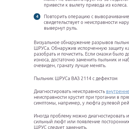
привести к вылету привода из колеса.
Повторить операцию с выворачиванием
свидетельствует о неисправности нар
вывернут руль.
Визуальное обнаружение разрывов пыльни
ШРУСа. Обнаружив испорченную защиту как
разобрать и почистить. Если смазки было д
износа, достаточно заменить пыльник и на
очевиден, гранату лучше менять.
Пыльник ШРУСа ВАЗ 2114 с дефектом
Диагностировать неисправность
внутренне
неисправности хрустит при трогании в пря
симптомы, например, у люфта рулевой рей
Иногда проблему можно диагностировать из
сильный люфт или появление посторонних 
ШРУС следует заменить.