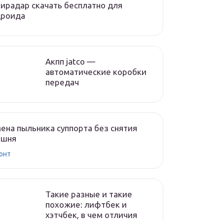
ирадар скачать бесплатно для
дроида
Акпп jatco —
автоматические коробки
передач
ена пыльника суппорта без снятия
ршня
онт
Такие разные и такие
похожие: лифтбек и
хэтчбек, в чем отличия