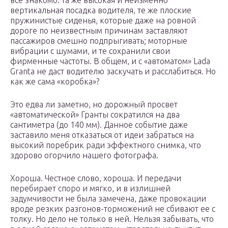
все знакомо: та же высокая и неизменно
вертикальная посадка водителя, те же плоские
пружинистые сиденья, которые даже на ровной
дороге по неизвестным причинам заставляют
пассажиров смешно подпрыгивать; моторные
вибрации с шумами, и те сохранили свои
фирменные частоты. В общем, и с «автоматом» Lada
Granta не даст водителю заскучать и расслабиться. Но
как же сама «коробка»?
Это едва ли заметно, но дорожный просвет
«автоматической» Гранты сократился на два
сантиметра (до 140 мм). Данное событие даже
заставило меня отказаться от идеи забраться на
высокий поребрик ради эффектного снимка, что
здорово огорчило нашего фотографа.
Хороша. Честное слово, хороша. И передачи
перебирает споро и мягко, и в излишней
задумчивости не была замечена, даже провокации
вроде резких разгонов-торможений не сбивают ее с
толку. Но дело не только в ней. Нельзя забывать, что