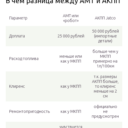
В чем разница между АМТ и АКПП
АМТ или
Параметр
АКПП Jatco
«робот»
50 000 рублей
Доплата
25 000 рублей
(импортные
детали)
больше чем у
меньше или
МКПП
Расход топлива
как у МКПП
примерно на
1л/100км
т.к. размеры
АКПП больше,
Клиренс
как у МКПП
то клиренс
меньше на 2
см
официально
Ремонтопригодность
как у МКПП
не
предусмотрен
чувствуется