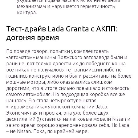
ухудшается подача масла к исполнительным
механизмам и нарушается герметичность
контура.
Тест-драйв Lada Granta с АКПП:
догоняя время
По правде говоря, попытки укомплектовать
«автоматом» машины Волжского автозавода были и
раньше, вот только довести их до победного конца
все никак не получалось: те трансмиссии либо не
годились конструктивно и были рассчитаны на более
мощные моторы, либо оказывались слишком
дорогими, что в итоге сильно повышало и стоимость
самого автомобиля. Но подходящая коробка все же
нашлась. Ею стала четырехступенчатая
«гидромеханика» японской компании Jatco.
Экономичная и простая, она уже более двух
десятилетий (!) ставится на легковые модели Nissan и
за это время хорошо зарекомендовала себя. Но Lada
– не Nissan. Пока, по крайней мере.