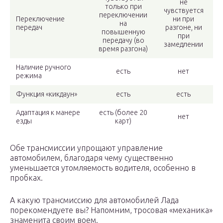
не
только при
чувствуется
переключении
Переключение
ни при
на
передач
разгоне, ни
повышенную
при
передачу (во
замедлении
время разгона)
Наличие ручного
есть
нет
режима
Функция «кикдаун»
есть
есть
Адаптация к манере
есть (более 20
нет
езды
карт)
Обе трансмиссии упрощают управление
автомобилем, благодаря чему существенно
уменьшается утомляемость водителя, особенно в
пробках.
А какую трансмиссию для автомобилей Лада
порекомендуете вы? Напомним, тросовая «механика»
знаменита своим воем.