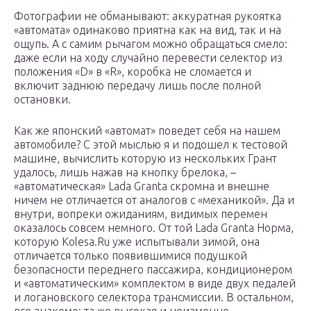
Фотографии не обманывают: аккуратная рукоятка
«автомата» одинаково приятна как на вид, так и на
ощупь. А с самим рычагом можно обращаться смело:
даже если на ходу случайно перевести селектор из
положения «D» в «R», коробка не сломается и
включит заднюю передачу лишь после полной
остановки.
Как же японский «автомат» поведет себя на нашем
автомобиле? С этой мыслью я и подошел к тестовой
машине, вычислить которую из нескольких Грант
удалось, лишь нажав на кнопку брелока, –
«автоматическая» Lada Granta скромна и внешне
ничем не отличается от аналогов с «механикой». Да и
внутри, вопреки ожиданиям, видимых перемен
оказалось совсем немного. От той Lada Granta Норма,
которую Kolesa.Ru уже испытывали зимой, она
отличается только появившимися подушкой
безопасности переднего пассажира, кондиционером
и «автоматическим» комплектом в виде двух педалей
и логановского селектора трансмиссии. В остальном,