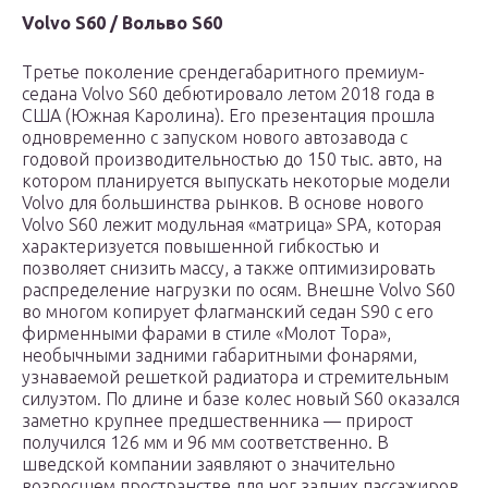
Volvo S60 / Вольво S60
Третье поколение срендегабаритного премиум-
седана Volvo S60 дебютировало летом 2018 года в
США (Южная Каролина). Его презентация прошла
одновременно с запуском нового автозавода с
годовой производительностью до 150 тыс. авто, на
котором планируется выпускать некоторые модели
Volvo для большинства рынков. В основе нового
Volvo S60 лежит модульная «матрица» SPA, которая
характеризуется повышенной гибкостью и
позволяет снизить массу, а также оптимизировать
распределение нагрузки по осям. Внешне Volvo S60
во многом копирует флагманский седан S90 с его
фирменными фарами в стиле «Молот Тора»,
необычными задними габаритными фонарями,
узнаваемой решеткой радиатора и стремительным
силуэтом. По длине и базе колес новый S60 оказался
заметно крупнее предшественника — прирост
получился 126 мм и 96 мм соответственно. В
шведской компании заявляют о значительно
возросшем пространстве для ног задних пассажиров