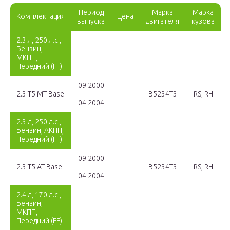
Период
Марка
Марка
Комплектация
Цена
выпуска
двигателя
кузова
2.3 л, 250 л.с.,
Бензин,
МКПП,
Передний (FF)
09.2000
2.3 T5 MT Base
—
B5234T3
RS, RH
04.2004
2.3 л, 250 л.с.,
Бензин, АКПП,
Передний (FF)
09.2000
2.3 T5 AT Base
—
B5234T3
RS, RH
04.2004
2.4 л, 170 л.с.,
Бензин,
МКПП,
Передний (FF)