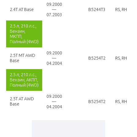
09.2000
2.4T AT Base
—
B5244T3
RS, RH
07.2003
2.5 л, 210 л.с.,
Бензин,
МКПП,
Полный (4WD)
09.2000
2.5T MT AWD
—
B5254T2
RS, RH
Base
04.2004
2.5 л, 210 л.с.,
Бензин, АКПП,
Полный (4WD)
09.2000
2.5T AT AWD
—
B5254T2
RS, RH
Base
04.2004