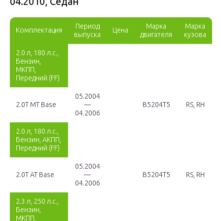
04.2010, Седан
Период
Марка
Марка
Комплектация
Цена
выпуска
двигателя
кузова
2.0 л, 180 л.с.,
Бензин,
МКПП,
Передний (FF)
05.2004
2.0T MT Base
—
B5204T5
RS, RH
04.2006
2.0 л, 180 л.с.,
Бензин, АКПП,
Передний (FF)
05.2004
2.0T AT Base
—
B5204T5
RS, RH
04.2006
2.3 л, 250 л.с.,
Бензин,
МКПП,