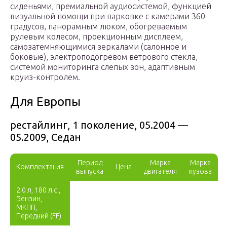
сиденьями, премиальной аудиосистемой, функцией
визуальной помощи при парковке с камерами 360
градусов, панорамным люком, обогреваемым
рулевым колесом, проекционным дисплеем,
самозатемняющимися зеркалами (салонное и
боковые), электроподогревом ветрового стекла,
системой мониторинга слепых зон, адаптивным
круиз-контролем.
Для Европы
рестайлинг, 1 поколение, 05.2004 —
05.2009, Седан
Период
Марка
Марка
Комплектация
Цена
выпуска
двигателя
кузова
2.0 л, 180 л.с.,
Бензин,
МКПП,
Передний (FF)