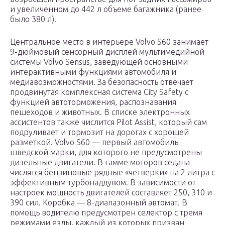
и увеличенном до 442 л объеме багажника (ранее
было 380 л).
Центральное место в интерьере Volvo S60 занимает
9-дюймовый сенсорный дисплей мультимедийной
системы Volvo Sensus, заведующей основными
интерактивными функциями автомобиля и
медиавозможностями. За безопасность отвечает
продвинутая комплексная система City Safety c
функцией автоторможения, распознавания
пешеходов и животных. В списке электронных
ассистентов также числится Pilot Assist, который сам
подруливает и тормозит на дорогах с хорошей
разметкой. Volvo S60 — первый автомобиль
шведской марки, для которого не предусмотрены
дизельные двигатели. В гамме моторов седана
числятся бензиновые рядные «четверки» на 2 литра с
эффективным турбонаддувом. В зависимости от
настроек мощность двигателей составляет 250, 310 и
390 сил. Коробка — 8-диапазонный автомат. В
помощь водителю предусмотрен селектор с тремя
режимами езды, каждый из которых призван