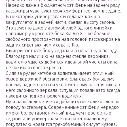
Нередко даже в бюджетном хэтчбеке на заднем ряду
пассажиры чувствуют себя комфортнее, чем в седане.
В некоторых универсалах и седанах крыша
закругляется в задней части, съедая высоту салона.
Это заметно даже у автомобилей одного линейки,
например у кросс-хэтчбека Kia Rio X-Line больше
свободного пространства над головой пассажиров на
задних сиденьях, чем у седана Rio.
Выигрывает хэтчбек у седана и в ненастную погоду.
Благодаря наличию на заднем стекле дворника,
водителю удастся добиться идеальной чистоты окна,
не покидая своего кресла.
Сидя за рулем хэтчбека водитель имеет отличный
обзор дорожной обстановки. Благодаря большому
проему заднего окна и укороченному расстоянию до
него салонного зеркала, ситуация позади авто всегда
находится под контролем водителя.
Ну и напоследок хочется добавить несколько слов по
поводу экстерьера. Современные хэтчбеки нередко
имеют более гармоничный вид, чем просторные
седаны или универсалы. Если потенциальному
покупателю нравится трехобъемный силуэт кузова,