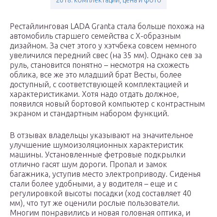
2018: комплектации, цена и фото
Рестайлинговая LADA Granta стала больше похожа на
автомобиль старшего семейства с X-образным
дизайном. За счет этого у хэтчбека совсем немного
увеличился передний свес (на 35 мм). Однако сев за
руль, становится понятно – несмотря на схожесть
облика, все же это младший брат Весты, более
доступный, с соответствующей комплектацией и
характеристиками. Хотя надо отдать должное,
появился новый бортовой компьютер с контрастным
экраном и стандартным набором функций.
В отзывах владельцы указывают на значительное
улучшение шумоизоляционных характеристик
машины. Установленные фетровые подкрылки
отлично гасят шум дороги. Пропал и замок
багажника, уступив место электроприводу. Сиденья
стали более удобными, а у водителя – еще и с
регулировкой высоты посадки (ход составляет 40
мм), что тут же оценили рослые пользователи.
Многим понравились и новая головная оптика, и