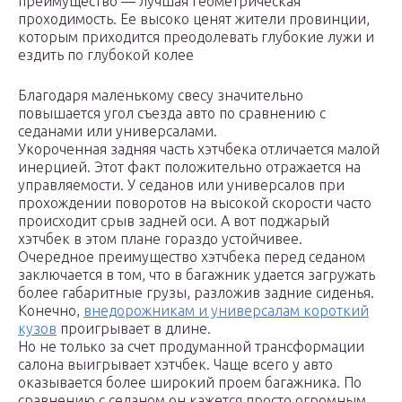
преимущество — лучшая геометрическая
проходимость. Ее высоко ценят жители провинции,
которым приходится преодолевать глубокие лужи и
ездить по глубокой колее
Благодаря маленькому свесу значительно
повышается угол съезда авто по сравнению с
седанами или универсалами.
Укороченная задняя часть хэтчбека отличается малой
инерцией. Этот факт положительно отражается на
управляемости. У седанов или универсалов при
прохождении поворотов на высокой скорости часто
происходит срыв задней оси. А вот поджарый
хэтчбек в этом плане гораздо устойчивее.
Очередное преимущество хэтчбека перед седаном
заключается в том, что в багажник удается загружать
более габаритные грузы, разложив задние сиденья.
Конечно,
внедорожникам и универсалам короткий
кузов
проигрывает в длине.
Но не только за счет продуманной трансформации
салона выигрывает хэтчбек. Чаще всего у авто
оказывается более широкий проем багажника. По
сравнению с седаном он кажется просто огромным.