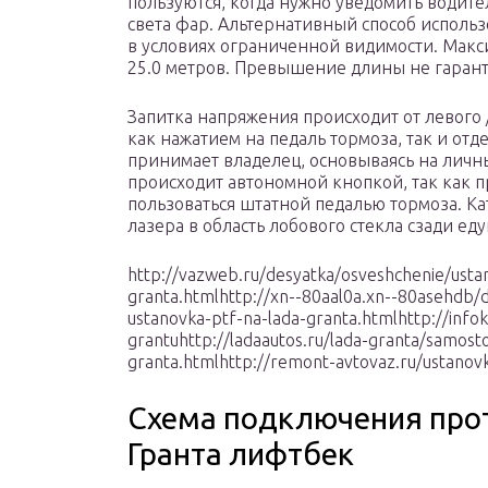
пользуются, когда нужно уведомить водит
света фар. Альтернативный способ исполь
в условиях ограниченной видимости. Макс
25.0 метров. Превышение длины не гарант
Запитка напряжения происходит от левого 
как нажатием на педаль тормоза, так и о
принимает владелец, основываясь на личн
происходит автономной кнопкой, так как п
пользоваться штатной педалью тормоза. Ка
лазера в область лобового стекла сзади ед
http://vazweb.ru/desyatka/osveshchenie/usta
granta.htmlhttp://xn--80aal0a.xn--80asehdb/d
ustanovka-ptf-na-lada-granta.htmlhttp://info
grantuhttp://ladaautos.ru/lada-granta/samost
granta.htmlhttp://remont-avtovaz.ru/ustanov
Схема подключения про
Гранта лифтбек