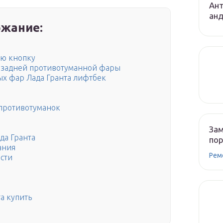
Ант
ан
жание:
ую кнопку
е задней противотуманной фары
х фар Лада Гранта лифтбек
 противотуманок
Зам
да Гранта
по
ания
Рем
сти
а купить