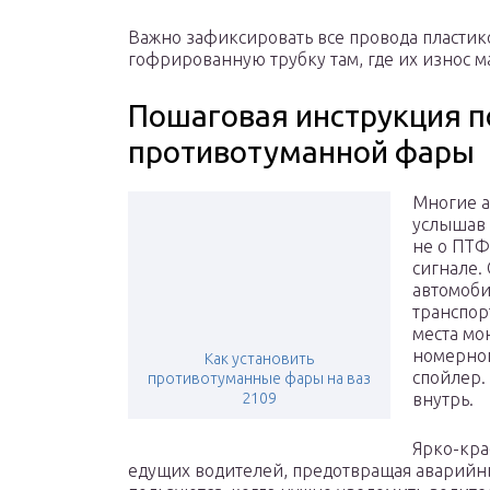
Важно зафиксировать все провода пластик
гофрированную трубку там, где их износ 
Пошаговая инструкция п
противотуманной фары
Многие а
услышав 
не о ПТФ
сигнале.
автомоби
транспор
места мо
номерног
Как установить
спойлер.
противотуманные фары на ваз
2109
внутрь.
Ярко-кра
едущих водителей, предотвращая аварийны