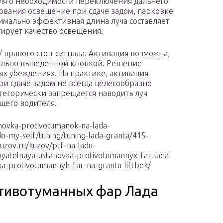
еля о необходимости переключения дальнего
зования освещение при сдаче задом, парковке
имально эффективная длина луча составляет
ирует качество освещения.
/ правого стоп-сигнала. Активация возможна,
тдельно выведенной кнопкой. Решение
ых убеждениях. На практике, активация
ри сдаче задом не всегда целесообразно
тегорически запрещается наводить луч
ущего водителя.
novka-protivotumanok-na-lada-
o-my-self/tuning/tuning-lada-granta/415-
kuzov.ru/kuzov/ptf-na-ladu-
oyatelnaya-ustanovka-protivotumannyx-far-lada-
ka-protivotumannyh-far-na-grantu-liftbek/
тивотуманных фар Лада