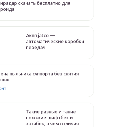
ирадар скачать бесплатно для
дроида
Акпп jatco —
автоматические коробки
передач
ена пыльника суппорта без снятия
ршня
онт
Такие разные и такие
похожие: лифтбек и
хэтчбек, в чем отличия