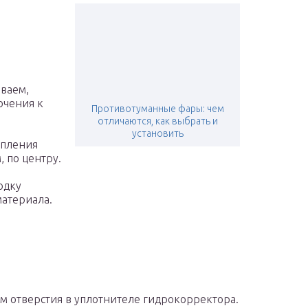
ваем,
ючения к
Противотуманные фары: чем
отличаются, как выбрать и
установить
епления
 по центру.
одку
материала.
м отверстия в уплотнителе гидрокорректора.