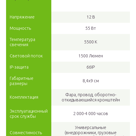
Напряжение
12 В
Мощность
55 Вт
Температура
5500 К
свечения
Световой поток
1500 Люмен
IP-защита
66IP
Габаритные
8,4х9 см
размеры
Фара, провод, оборотно-
Комплектация
откидываюшийся кронштейн
Эксплуатационный
2 000-4 000 часов
срок службы
Универсальные
Совместимость
(внедорожники, грузовые