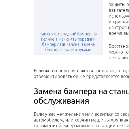
защиты о
двигател
использу
и хрупки
из строя
время вы
Как снять передний бампер на
калине 1: как снять передний
бампер лада калина. замена
Восстано
бампера своими руками
можно то
незначит
Если же на нем появляются трещины, то луч
отремонтировать ее не представляется во
Замена бампера на стан
обслуживания
Если у вас нет желания или возиться со св
автомобилем, или хозяин машины хрупкая
то заменит бампер можно на станции техн