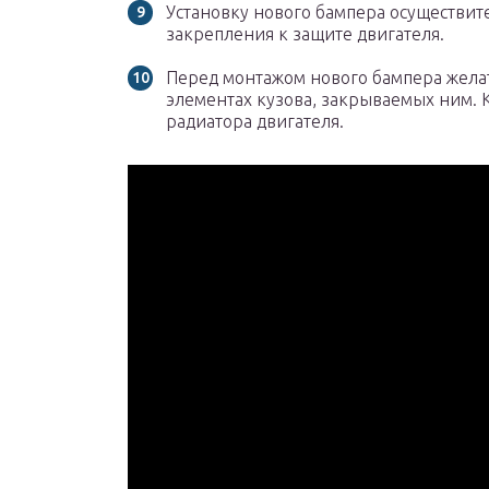
Установку нового бампера осуществите
закрепления к защите двигателя.
Перед монтажом нового бампера желат
элементах кузова, закрываемых ним. 
радиатора двигателя.