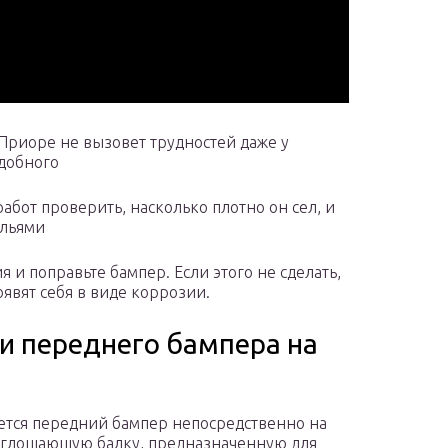
Приоре не вызовет трудностей даже у
одобного
бот проверить, насколько плотно он сел, и
ыльями
я и поправьте бампер. Если этого не сделать,
оявят себя в виде коррозии.
и переднего бампера на
тся передний бампер непосредственно на
глощающую балку, предназначенную для