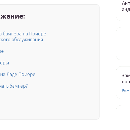
Ант
ан
жание:
о бампера на Приоре
ского обслуживания
ре
иоры
 на Ладе Приоре
Зам
по
мать бампер?
Рем