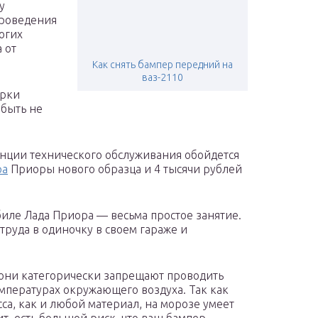
у
проведения
огих
 от
Как снять бампер передний на
ваз-2110
арки
 быть не
анции технического обслуживания обойдется
ра
Приоры нового образца и 4 тысячи рублей
биле Лада Приора — весьма простое занятие.
руда в одиночку в своем гараже и
о они категорически запрещают проводить
мпературах окружающего воздуха. Так как
са, как и любой материал, на морозе умеет