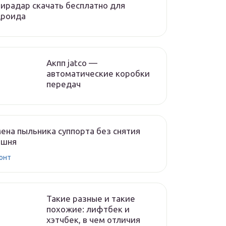
ирадар скачать бесплатно для
дроида
Акпп jatco —
автоматические коробки
передач
ена пыльника суппорта без снятия
ршня
онт
Такие разные и такие
похожие: лифтбек и
хэтчбек, в чем отличия