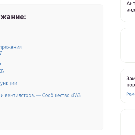
Ант
ан
жание:
апряжения
7
7
КБ
Зам
функции
по
Рем
и вентилятора. — Сообщество «ГАЗ