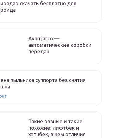
ирадар скачать бесплатно для
дроида
Акпп jatco —
автоматические коробки
передач
ена пыльника суппорта без снятия
ршня
онт
Такие разные и такие
похожие: лифтбек и
хэтчбек, в чем отличия