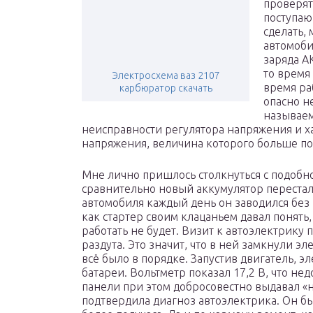
проверят
поступаю
сделать,
автомоб
заряда АК
то время
Электросхема ваз 2107
время ра
карбюратор скачать
опасно не
называем
неисправности регулятора напряжения и х
напряжения, величина которого больше п
Мне лично пришлось столкнуться с подобной
сравнительно новый аккумулятор перестал
автомобиля каждый день он заводился без
как стартер своим клацаньем давал понять
работать не будет. Визит к автоэлектрику 
раздута. Это значит, что в ней замкнули эл
всё было в порядке. Запустив двигатель, 
батареи. Вольтметр показал 17,2 В, что не
панели при этом добросовестно выдавал «
подтвердила диагноз автоэлектрика. Он бы