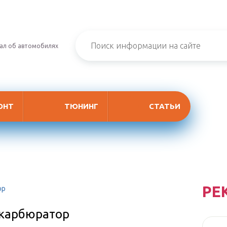
ал об автомобилях
ОНТ
ТЮНИНГ
СТАТЬИ
РЕ
ор
 карбюратор