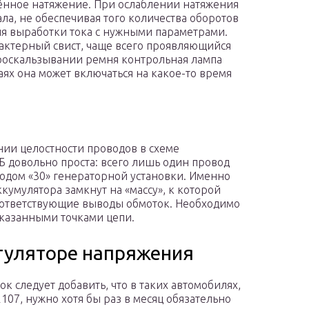
нное натяжение. При ослаблении натяжения
ла, не обеспечивая того количества оборотов
ля выработки тока с нужными параметрами.
актерный свист, чаще всего проявляющийся
роскальзывании ремня контрольная лампа
аях она может включаться на какое-то время
м
нии целостности проводов в схеме
Б довольно проста: всего лишь один провод
одом «30» генераторной установки. Именно
кумулятора замкнут на «массу», к которой
соответствующие выводы обмоток. Необходимо
казанными точками цепи.
егуляторе напряжения
ок следует добавить, что в таких автомобилях,
2107, нужно хотя бы раз в месяц обязательно