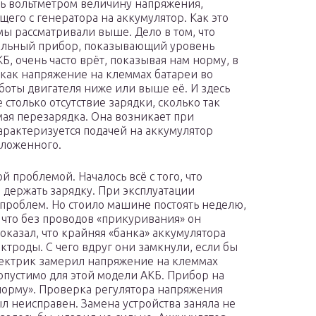
ь вольтметром величину напряжения,
щего с генератора на аккумулятор. Как это
 мы рассматривали выше. Дело в том, что
ильный прибор, показывающий уровень
Б, очень часто врёт, показывая нам норму, в
 как напряжение на клеммах батареи во
боты двигателя ниже или выше её. И здесь
 столько отсутствие зарядки, сколько так
ая перезарядка. Она возникает при
арактеризуется подачей на аккумулятор
оложенного.
 проблемой. Началось всё с того, что
 держать зарядку. При эксплуатации
 проблем. Но стоило машине постоять неделю,
, что без проводов «прикуривания» он
показал, что крайняя «банка» аккумулятора
ектроды. С чего вдруг они замкнули, если бы
электрик замерил напряжение на клеммах
допустимо для этой модели АКБ. Прибор на
норму». Проверка регулятора напряжения
л неисправен. Замена устройства заняла не