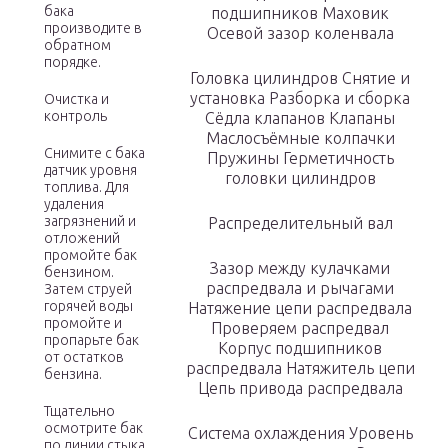
бака
подшипников Маховик
производите в
Осевой зазор коленвала
обратном
порядке.
Головка цилиндров Снятие и
установка Разборка и сборка
Очистка и
контроль
Сёдла клапанов Клапаны
Маслосъёмные колпачки
Снимите с бака
Пружины Герметичность
датчик уровня
головки цилиндров
топлива. Для
удаления
загрязнений и
Распределительный вал
отложений
промойте бак
Зазор между кулачками
бензином.
распредвала и рычагами
Затем струей
горячей воды
Натяжение цепи распредвала
промойте и
Проверяем распредвал
пропарьте бак
Корпус подшипников
от остатков
распредвала Натяжитель цепи
бензина.
Цепь привода распредвала
Тщательно
осмотрите бак
Система охлаждения Уровень
по линии стыка