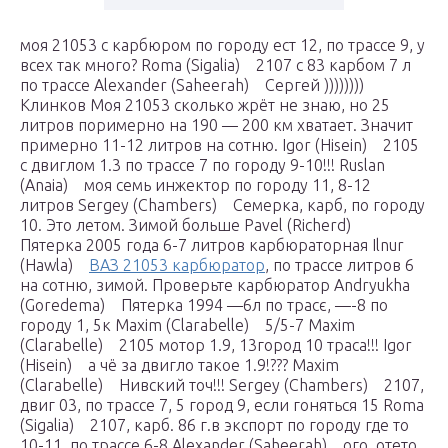
моя 21053 с карбюром по городу ест 12, по трассе 9, у
всех так много? Roma (Sigalia) 2107 с 83 карбом 7 л
по трассе Alexander (Saheerah) Сергей ))))))))
Клинков Моя 21053 сколько жрёт не знаю, но 25
литров поримерно на 190 — 200 км хватает. Значит
примерно 11-12 литров на сотню. Igor (Hisein) 2105
c двиглом 1.3 по трассе 7 по городу 9-10!!! Ruslan
(Anaia) моя семь инжектор по городу 11, 8-12
литров Sergey (Chambers) Семерка, карб, по городу
10. Это летом. Зимой больше Pavel (Richerd)
Пятерка 2005 года 6-7 литров карбюраторная Ilnur
(Hawla)
ВАЗ 21053 карбюратор
, по трассе литров 6
на сотню, зимой. Проверьте карбюратор Andryukha
(Goredema) Пятерка 1994 —6л по трасє, —-8 по
городу 1, 5к Maxim (Clarabelle) 5/5-7 Maxim
(Clarabelle) 2105 мотор 1.9, 13город 10 траса!!! Igor
(Hisein) а чё за двигло такое 1.9!??? Maxim
(Clarabelle) Нивский точ!!! Sergey (Chambers) 2107,
двиг 03, по трассе 7, 5 город 9, если гоняться 15 Roma
(Sigalia) 2107, карб. 86 г.в экспорт по городу где то
10-11, по трассе 6-8 Alexander (Saheerah) ого, отето