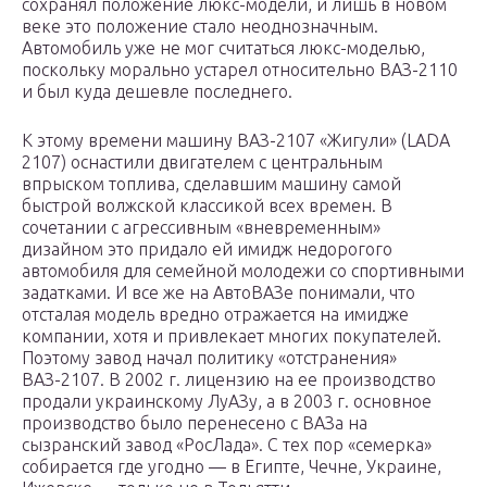
сохранял положение люкс-модели, и лишь в новом
веке это положение стало неоднозначным.
Автомобиль уже не мог считаться люкс-моделью,
поскольку морально устарел относительно ВАЗ-2110
и был куда дешевле последнего.
К этому времени машину ВАЗ-2107 «Жигули» (LADA
2107) оснастили двигателем с центральным
впрыском топлива, сделавшим машину самой
быстрой волжской классикой всех времен. В
сочетании с агрессивным «вневременным»
дизайном это придало ей имидж недорогого
автомобиля для семейной молодежи со спортивными
задатками. И все же на АвтоВАЗе понимали, что
отсталая модель вредно отражается на имидже
компании, хотя и привлекает многих покупателей.
Поэтому завод начал политику «отстранения»
ВАЗ-2107. В 2002 г. лицензию на ее производство
продали украинскому ЛуАЗу, а в 2003 г. основное
производство было перенесено с ВАЗа на
сызранский завод «РосЛада». С тех пор «семерка»
собирается где угодно — в Египте, Чечне, Украине,