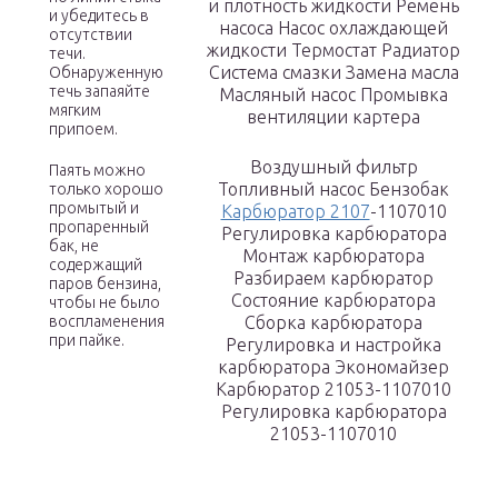
и плотность жидкости Ремень
и убедитесь в
насоса Насос охлаждающей
отсутствии
жидкости Термостат Радиатор
течи.
Система смазки Замена масла
Обнаруженную
течь запаяйте
Масляный насос Промывка
мягким
вентиляции картера
припоем.
Воздушный фильтр
Паять можно
Топливный насос Бензобак
только хорошо
промытый и
Карбюратор 2107
-1107010
пропаренный
Регулировка карбюратора
бак, не
Монтаж карбюратора
содержащий
Разбираем карбюратор
паров бензина,
Состояние карбюратора
чтобы не было
воспламенения
Сборка карбюратора
при пайке.
Регулировка и настройка
карбюратора Экономайзер
Карбюратор 21053-1107010
Регулировка карбюратора
21053-1107010