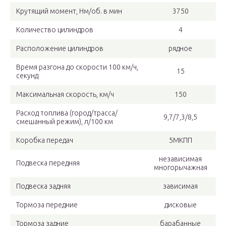
Крутящий момент, Нм/об. в мин
3750
Количество цилиндров
4
Расположение цилиндров
рядное
Время разгона до скорости 100 км/ч,
15
секунд
Максимальная скорость, км/ч
150
Расход топлива (город/трасса/
9,7/7,3/8,5
смешанный режим), л/100 км
Коробка передач
5МКПП
независимая
Подвеска передняя
многорычажная
Подвеска задняя
зависимая
Тормоза передние
дисковые
Тормоза задние
барабанные