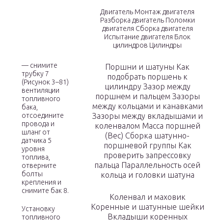
Двигатель Монтаж двигателя
Разборка двигатель Поломки
двигателя Сборка двигателя
Испытание двигателя Блок
цилиндров Цилиндры
— снимите
Поршни и шатуны Как
трубку 7
подобрать поршень к
(Рисунок 3–81)
цилиндру Зазор между
вентиляции
поршнем и пальцем Зазоры
топливного
между кольцами и канавками
бака,
отсоедините
Зазоры между вкладышами и
провода и
коленвалом Масса поршней
шланг от
(Вес) Сборка шатунно-
датчика 5
поршневой группы Как
уровня
проверить запрессовку
топлива,
пальца Параллельность осей
отверните
болты
кольца и головки шатуна
крепления и
снимите бак 8.
Коленвал и маховик
Коренные и шатунные шейки
Установку
Вкладыши коренных
топливного