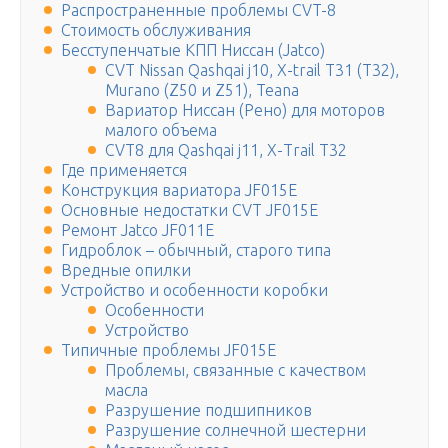
Распространенные проблемы CVT-8
Стоимость обслуживания
Бесступенчатые КПП Ниссан (Jatco)
CVT Nissan Qashqai j10, X-trail T31 (T32),
Murano (Z50 и Z51), Teana
Вариатор Ниссан (Рено) для моторов
малого объема
CVT8 для Qashqai j11, Х-Trail T32
Где применяется
Конструкция вариатора JF015E
Основные недостатки CVT JF015E
Ремонт Jatco JF011E
Гидроблок – обычный, старого типа
Вредные опилки
Устройство и особенности коробки
Особенности
Устройство
Типичные проблемы JF015E
Проблемы, связанные с качеством
масла
Разрушение подшипников
Разрушение солнечной шестерни