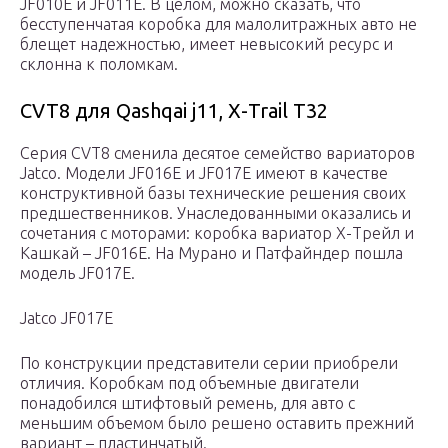
JF010E и JF011E. В целом, можно сказать, что
бесступенчатая коробка для малолитражных авто не
блещет надежностью, имеет невысокий ресурс и
склонна к поломкам.
CVT8 для Qashqai j11, Х-Trail T32
Серия CVT8 сменила десятое семейство вариаторов
Jatco. Модели JF016E и JF017E имеют в качестве
конструктивной базы технические решения своих
предшественников. Унаследованными оказались и
сочетания с моторами: коробка вариатор Х-Трейл и
Кашкай – JF016E. На Мурано и Патфайндер пошла
модель JF017E.
Jatco JF017E
По конструкции представители серии приобрели
отличия. Коробкам под объемные двигатели
понадобился штифтовый ремень, для авто с
меньшим объемом было решено оставить прежний
вариант – пластинчатый.