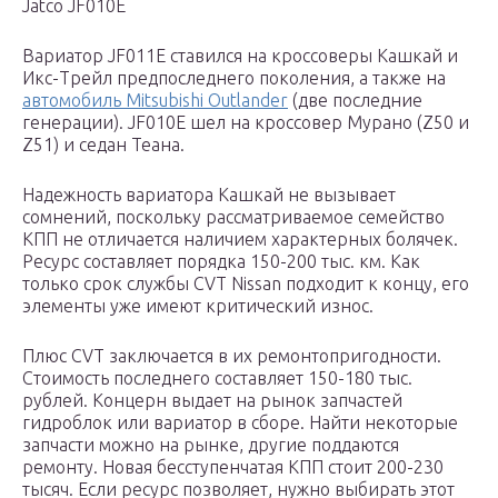
Jatco JF010E
Вариатор JF011E ставился на кроссоверы Кашкай и
Икс-Трейл предпоследнего поколения, а также на
автомобиль Mitsubishi Outlander
(две последние
генерации). JF010E шел на кроссовер Мурано (Z50 и
Z51) и седан Теана.
Надежность вариатора Кашкай не вызывает
сомнений, поскольку рассматриваемое семейство
КПП не отличается наличием характерных болячек.
Ресурс составляет порядка 150-200 тыс. км. Как
только срок службы CVT Nissan подходит к концу, его
элементы уже имеют критический износ.
Плюс CVT заключается в их ремонтопригодности.
Стоимость последнего составляет 150-180 тыс.
рублей. Концерн выдает на рынок запчастей
гидроблок или вариатор в сборе. Найти некоторые
запчасти можно на рынке, другие поддаются
ремонту. Новая бесступенчатая КПП стоит 200-230
тысяч. Если ресурс позволяет, нужно выбирать этот