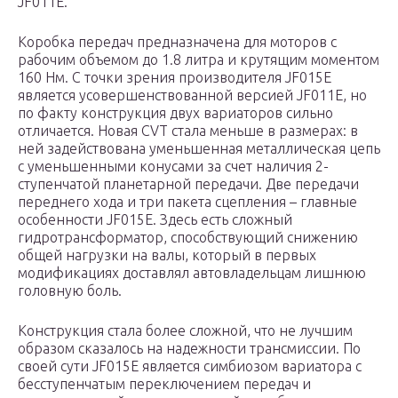
JF011E.
Коробка передач предназначена для моторов с
рабочим объемом до 1.8 литра и крутящим моментом
160 Нм. С точки зрения производителя JF015E
является усовершенствованной версией JF011E, но
по факту конструкция двух вариаторов сильно
отличается. Новая CVT стала меньше в размерах: в
ней задействована уменьшенная металлическая цепь
с уменьшенными конусами за счет наличия 2-
ступенчатой планетарной передачи. Две передачи
переднего хода и три пакета сцепления – главные
особенности JF015E. Здесь есть сложный
гидротрансформатор, способствующий снижению
общей нагрузки на валы, который в первых
модификациях доставлял автовладельцам лишнюю
головную боль.
Конструкция стала более сложной, что не лучшим
образом сказалось на надежности трансмиссии. По
своей сути JF015E является симбиозом вариатора с
бесступенчатым переключением передач и