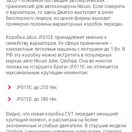
Jatco – основной поставщик автоматических
трансмиссий для автоконцерна Nissan. Если говорить
о вариаторах, то здесь Джатко выступает в роли
бесспорного лидера: из цехов фирмы выходит
примерно половина вариаторных коробок передач.
Коробка Jatco JF015E принадлежит именно к
семейству вариаторов. Ее сфера применения –
компактные легковые машины с моторами до 1.8л. В
РФ эту коробку можно встретить в популярных
марках авто Nissan Juke, Qashqai. Она во многом
похожа на «старшего брата» JF011E, но отличается
максимальным крутящим моментом:
JF011E: до 250 Нм;
JF015E: до 180 Нм.
Видно, что новая коробка CVT передает меньший
крутящий момент, и рассчитана на более
экономичные и слабые двигатели. В старшие модели
Qashqai, с мощными силовыми агрегатами, ставится