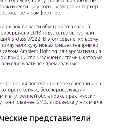
ится больше, то внутри авто вопросов не
 практически ни у кого – у Мерса интерьер
роскошнее и комфортнее.
ий рывок по части обустройства салона
 совершил в 2013 году, когда выпустили
щий S-class W222. В этом седане, ко всему
 придумали кучу новых фишек (например,
а салона Ambient Lighting или ароматизация
при помощи специальной системы), которые
чали слизывать все премиальные
ие решения постепенно перекочевали и на
 которого сейчас, бесспорно, лучший
ом к внутренней обстановке практически
ут они плавнее БМВ, а подвеска у них мягче.
ческие представители