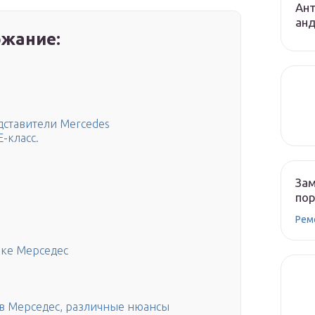
Ант
ан
жание:
дставители Mercedes
-класс.
и
Зам
по
Рем
вке Мерседес
в Мерседес, различные нюансы