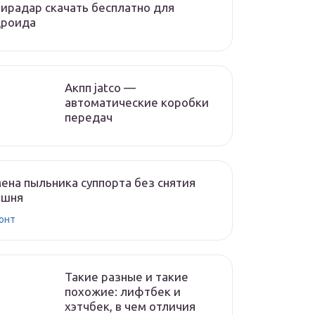
ирадар скачать бесплатно для
дроида
Акпп jatco —
автоматические коробки
передач
ена пыльника суппорта без снятия
ршня
онт
Такие разные и такие
похожие: лифтбек и
хэтчбек, в чем отличия