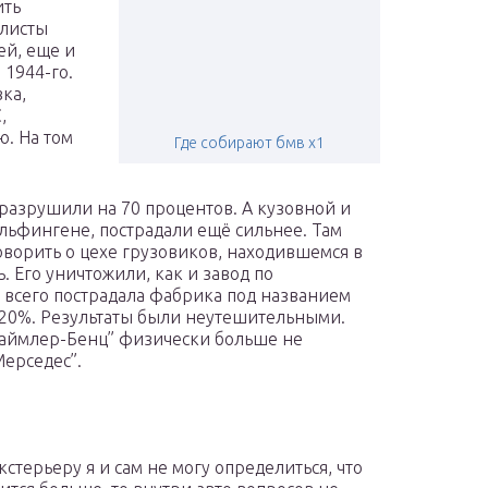
ить
алисты
ей, еще и
 1944-го.
ка,
,
. На том
Где собирают бмв х1
.
 разрушили на 70 процентов. А кузовной и
льфингене, пострадали ещё сильнее. Там
оворить о цехе грузовиков, находившемся в
ь. Его уничтожили, как и завод по
всего пострадала фабрика под названием
а 20%. Результаты были неутешительными.
Даймлер-Бенц” физически больше не
Мерседес”.
кстерьеру я и сам не могу определиться, что