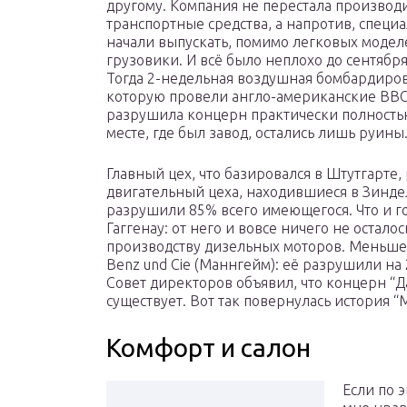
другому. Компания не перестала производ
транспортные средства, а напротив, специ
начали выпускать, помимо легковых модел
грузовики. И всё было неплохо до сентября
Тогда 2-недельная воздушная бомбардиров
которую провели англо-американские ВВС
разрушила концерн практически полностью
месте, где был завод, остались лишь руины
Главный цех, что базировался в Штутгарте,
двигательный цеха, находившиеся в Зинде
разрушили 85% всего имеющегося. Что и г
Гаггенау: от него и вовсе ничего не осталос
производству дизельных моторов. Меньше 
Benz und Cie (Маннгейм): её разрушили н
Совет директоров объявил, что концерн “
существует. Вот так повернулась история “
Комфорт и салон
Если по э