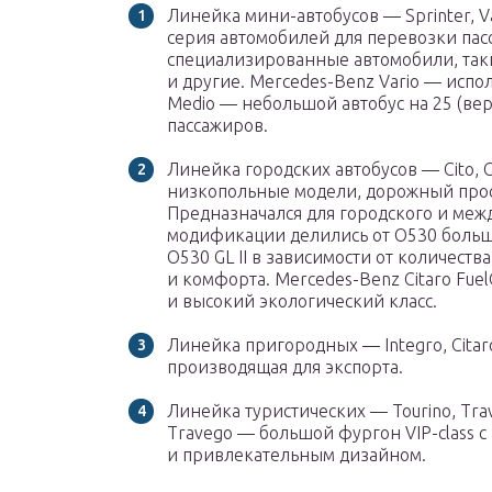
Линейка мини-автобусов — Sprinter, Va
серия автомобилей для перевозки пасса
специализированные автомобили, так
и другие. Mercedes-Benz Vario — испол
Medio — небольшой автобус на 25 (верси
пассажиров.
Линейка городских автобусов — Cito, C
низкопольные модели, дорожный просв
Предназначался для городского и меж
модификации делились от O530 большо
O530 GL II в зависимости от количеств
и комфорта. Mercedes-Benz Citaro Fuel
и высокий экологический класс.
Линейка пригородных — Integro, Citaro
производящая для экспорта.
Линейка туристических — Tourino, Trav
Travego — большой фургон VIP-class
и привлекательным дизайном.