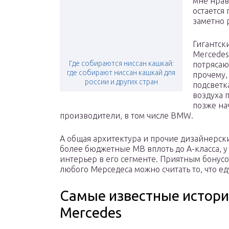
мне нрав
остается
заметно 
Гигантск
Mercedes
Где собираются ниссан кашкай:
потрясаю
где собирают ниссан кашкай для
прочему,
россии и других стран
подсветк
воздуха 
позже на
производители, в том числе BMW.
А общая архитектура и прочие дизайнерск
более бюджетные MB вплоть до А-класса, у
интерьер в его сегменте. Приятным бонус
любого Мерседеса можно считать то, что ед
Самые известные истори
Mercedes