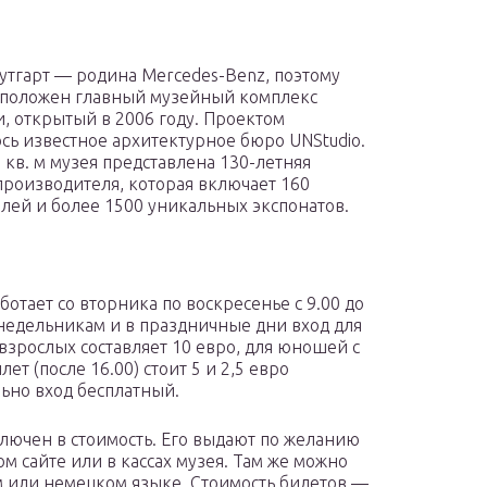
утгарт — родина Mercedes-Benz, поэтому
сположен главный музейный комплекс
, открытый в 2006 году. Проектом
сь известное архитектурное бюро UNStudio.
0 кв. м музея представлена 130-летняя
производителя, которая включает 160
лей и более 1500 уникальных экспонатов.
ботает со вторника по воскресенье с 9.00 до
понедельникам и в праздничные дни вход для
взрослых составляет 10 евро, для юношей с
ет (после 16.00) стоит 5 и 2,5 евро
льно вход бесплатный.
ключен в стоимость. Его выдают по желанию
м сайте или в кассах музея. Там же можно
м или немецком языке. Стоимость билетов —