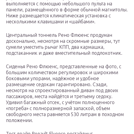
выполняется с помощью небольшого пульта на
панели, размещённого в форме обычной магнитолы.
Ниже размещается климатическая установка с
несколькими клавишами и «шайбами».
Центральный тоннель Рено Флюенс продуман
досконально, несмотря на скромные размеры, тут
сумели уместить рычаг КПП, два кармашка,
подстаканник и даже вместительный подлокотник.
Сиденья Рено Флюенс, представленные на фото, с
большим количеством регулировок и широкими
боковыми упорами, надёжное и удобное
размещение седокам гарантировано. Сзади,
несмотря на спроектированный диван под двоих
пассажиров, места найдётся и третьему седоку.
Удивил багажный отсек, с учётом полноценного
«погреба» с полноразмерной запаской, объем
свободного места равняется 530 литрам в походном
положении.
Тест драйв Renault Fluence рестайлинг