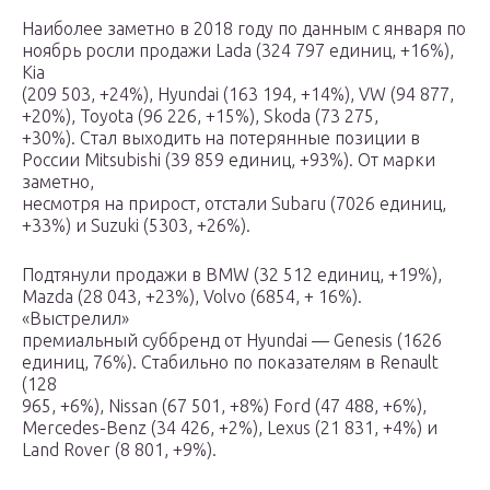
Наиболее заметно в 2018 году по данным с января по
ноябрь росли продажи Lada (324 797 единиц, +16%),
Kia
(209 503, +24%), Hyundai (163 194, +14%), VW (94 877,
+20%), Toyota (96 226, +15%), Skoda (73 275,
+30%). Стал выходить на потерянные позиции в
России Mitsubishi (39 859 единиц, +93%). От марки
заметно,
несмотря на прирост, отстали Subaru (7026 единиц,
+33%) и Suzuki (5303, +26%).
Подтянули продажи в BMW (32 512 единиц, +19%),
Mazda (28 043, +23%), Volvo (6854, + 16%).
«Выстрелил»
премиальный суббренд от Hyundai — Genesis (1626
единиц, 76%). Стабильно по показателям в Renault
(128
965, +6%), Nissan (67 501, +8%) Ford (47 488, +6%),
Mercedes-Benz (34 426, +2%), Lexus (21 831, +4%) и
Land Rover (8 801, +9%).