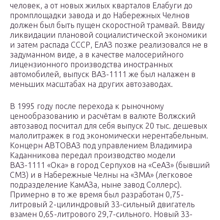
человек, а от новых жилых кварталов Елабуги до
промплощадки завода и до Набережных Челнов
должен был быть пущен скоростной трамвай. Ввиду
ликвидации плановой социалистической экономики
и затем распада СССР, ЕлАЗ позже реализовался не в
задуманном виде, а в качестве малосерийного
лицензионного производства иностранных
автомобилей, выпуск ВАЗ-1111 же был налажен в
меньших масштабах на других автозаводах.
В 1995 году после перехода к рыночному
ценообразованию и расчётам в валюте Волжский
автозавод посчитал для себя выпуск 20 тыс. дешевых
малолитражек в год экономически нерентабельным.
Концерн АВТОВАЗ под управлением Владимира
Каданникова передал производство модели
ВАЗ-1111 «Ока» в город Серпухов на «СеАЗ» (бывший
СМЗ) и в Набережные Челны на «ЗМА» (легковое
подразделение КамАЗа, ныне завод Соллерс).
Примерно в то же время был разработан 0,75-
литровый 2-цилиндровый 33-сильный двигатель
взамен 0,65-литрового 29,7-сильного. Новый 33-