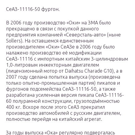
СеАЗ-11116-50 фургон.
В 2006 году производство «Оки» на ЗМА было
прекращено в связи с покупкой данного
предприятия компанией «Северсталь-авто» (ныне
Sollers). На оставшемся единственным
производителем «Оки» СеАЗе в 2006 году было
налажено производство её модификации
СеАЗ-11116 с импортным китайским 3-цилиндровым
1,0-литровым инжекторным двигателем
(лицензионный мотор от Daihatsu Charade G10), а в
2007 году сделана попытка выпуска (произведена
только опытно-промышленная партия) пикапов и
фургонов подсемейства СеАЗ-11116-50, а также
разработана усиленная версия пикапа СеАЗ-11116-
60 полурамной конструкции, грузоподъёмностью
400 кг. Вскоре после этого СеАЗ прекратил
производство автомобилей с русским двигателем,
полностью перейдя на китайский агрегат.
За годы выпуска «Ока» регулярно подвергалась