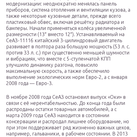
модернизации: неоднократно менялась панель
приборов, система отопления и вентиляции кузова, а
также некоторые кузовные детали, прежде всего
пластиковый обвес, включая решётку радиатора и
бамперы. Начали применяться колёса увеличенной
размерности (13″ вместо 12″). Устанавливаемый на
СеАЗ-11116 китайский 3-цилиндровый двигатель
развивает в полтора раза большую мощность (53 л. с.
против 33 л. с.) при существенно меньшей шумности
и вибрациях, что вместе с 5-ступенчатой КПП
улучшило динамику разгона, повысило
максимальную скорость, а также обеспечило
выполнение экологических норм Евро-2, а с января
2008 года — Евро-3.
В ноябре 2008 года СеАЗ остановил выпуск «Оки» в
связи с её нерентабельностью. До конца года были
распроданы остатки товарных автомобилей, а с
марта 2009 года СеАЗ находится в состоянии
консервации и распродал лишнее оборудование, но
при этом поддерживает ряд жизненно важных цехов,
например, гальваники, в рабочем состоянии. В 2013