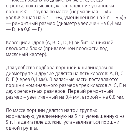
стрелка, показывающая направление установки
поршня
4
— группа по массе (нормальная — «Г»,
увеличенная на 5 г — «+», уменьшенная на 5 г — «-«)
5
— ремонтный размер (диаметр увеличен на 0,4 мм
— D, на 0,8 — Е)
Класс цилиндров (А, B, C, D, E) выбит на нижней
плоскости блока (привалочной плоскости под
масляный картер).
Для удобства подбора поршней к цилиндрам по
диаметру те и другие делятся на пять классов: A, B, C,
D, E (через 0,1 мм). В запасные части поставляются
поршни номинального размера трех классов A, C, E и
двух ремонтных размеров. Первый ремонтный
размер – увеличенный на 0,4 мм, второй – на 0,8 мм.
По массе поршни делятся на три группы:
нормальную, увеличенную на 5 г и уменьшенную на
5 г. На двигателе должны устанавливаться поршни
одной группы.