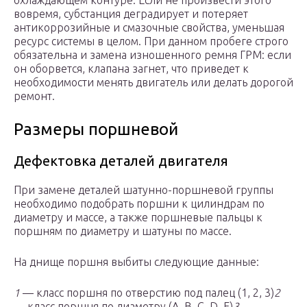
охлаждающем контуре. Если не произвести этого
вовремя, субстанция деградирует и потеряет
антикоррозийные и смазочные свойства, уменьшая
ресурс системы в целом. При данном пробеге строго
обязательна и замена изношенного ремня ГРМ: если
он оборвется, клапана загнет, что приведет к
необходимости менять двигатель или делать дорогой
ремонт.
Размеры поршневой
Дефектовка деталей двигателя
При замене деталей шатунно-поршневой группы
необходимо подобрать поршни к цилиндрам по
диаметру и массе, а также поршневые пальцы к
поршням по диаметру и шатуны по массе.
На днище поршня выбиты следующие данные:
1
— класс поршня по отверстию под палец (1, 2, 3)
2
— класс поршня по диаметру (А, B, C, D, E)
3
—