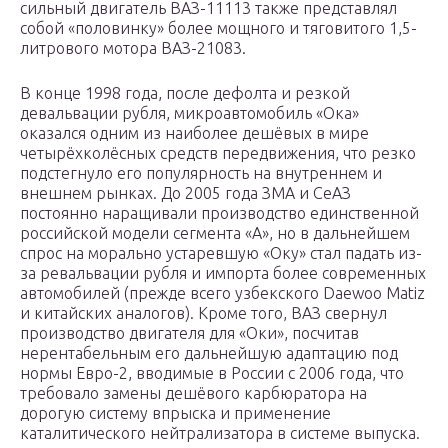
сильный двигатель ВАЗ-11113 также представлял
собой «половинку» более мощного и тяговитого 1,5-
литрового мотора ВАЗ-21083.
В конце 1998 года, после дефолта и резкой
девальвации рубля, микроавтомобиль «Ока»
оказался одним из наиболее дешёвых в мире
четырёхколёсных средств передвижения, что резко
подстегнуло его популярность на внутреннем и
внешнем рынках. До 2005 года ЗМА и СеАЗ
постоянно наращивали производство единственной
российской модели сегмента «А», но в дальнейшем
спрос на морально устаревшую «Оку» стал падать из-
за ревальвации рубля и импорта более современных
автомобилей (прежде всего узбекского Daewoo Matiz
и китайских аналогов). Кроме того, ВАЗ свернул
производство двигателя для «Оки», посчитав
нерентабельным его дальнейшую адаптацию под
нормы Евро-2, вводимые в России с 2006 года, что
требовало замены дешёвого карбюратора на
дорогую систему впрыска и применение
каталитического нейтрализатора в системе выпуска.