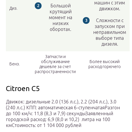
машин с этим
Большой
Диз.
движком.
крутящий
момент на
Сложности с
низких
запуском при
оборотах.
неправильном
выборе типа
дизеля.
Запчасти и
обслуживание
Более высокий
Бенз.
дешевле за счет
расход горючего
распространенности
Citroen C5
Движок: дизельные 2.0 (136 л.с.), 2.2 (204 л.с.), 3.0
(240 л.с.) КПП: автоматическая 6-ступенчатаяРазгон
до 100 км/ч: 11,8 (8,3 и 7,9) секундыЗаявленный
городской расход: 6,9 (8,0 и 10,2) литра на 100
кмСтоимость: от 1 104 000 рублей