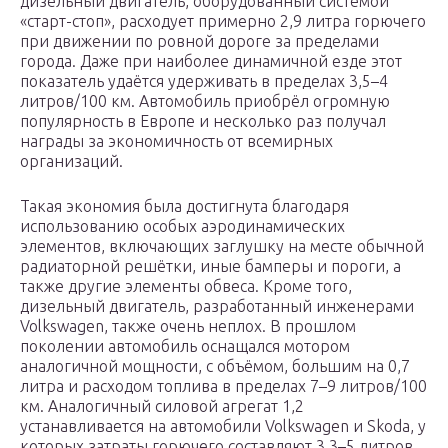
дизельный двигатель, оборудованный системой
«старт-стоп», расходует примерно 2,9 литра горючего
при движении по ровной дороге за пределами
города. Даже при наиболее динамичной езде этот
показатель удаётся удерживать в пределах 3,5–4
литров/100 км. Автомобиль приобрёл огромную
популярность в Европе и несколько раз получал
награды за экономичность от всемирных
организаций.
Такая экономия была достигнута благодаря
использованию особых аэродинамических
элементов, включающих заглушку на месте обычной
радиаторной решётки, иные бамперы и пороги, а
также другие элементы обвеса. Кроме того,
дизельный двигатель, разработанный инженерами
Volkswagen, также очень неплох. В прошлом
поколении автомобиль оснащался мотором
аналогичной мощности, с объёмом, большим на 0,7
литра и расходом топлива в пределах 7–9 литров/100
км. Аналогичный силовой агрегат 1,2
устанавливается на автомобили Volkswagen и Skoda, у
которых затраты горючего составляют 3,3–5 литров.