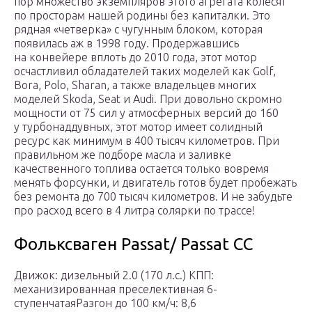
пор множество экземпляров этого агрегата колесят
по просторам нашей родины без капиталки. Это
рядная «четверка» с чугунным блоком, которая
появилась аж в 1998 году. Продержавшись
на конвейере вплоть до 2010 года, этот мотор
осчастливил обладателей таких моделей как Golf,
Bora, Polo, Sharan, а также владельцев многих
моделей Skoda, Seat и Audi. При довольно скромно
мощности от 75 сил у атмосферных версий до 160
у турбонаддувных, этот мотор имеет солидный
ресурс как минимум в 400 тысяч километров. При
правильном же подборе масла и заливке
качественного топлива остается только вовремя
менять форсунки, и двигатель готов будет пробежать
без ремонта до 700 тысяч километров. И не забудьте
про расход всего в 4 литра солярки по трассе!
Фольксваген Passat/ Passat CC
Движок: дизельный 2.0 (170 л.с.) КПП:
механизированная преселективная 6-
ступенчатаяРазгон до 100 км/ч: 8,6