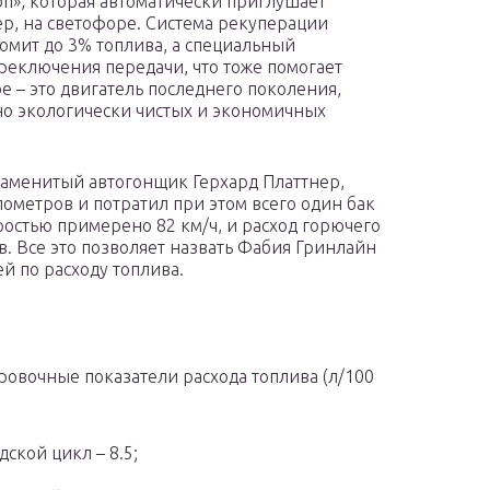
п», которая автоматически приглушает
р, на светофоре. Система рекуперации
мит до 3% топлива, а специальный
реключения передачи, что тоже помогает
е – это двигатель последнего поколения,
о экологически чистых и экономичных
знаменитый автогонщик Герхард Платтнер,
лометров и потратил при этом всего один бак
оростью примерено 82 км/ч, и расход горючего
в. Все это позволяет назвать Фабия Гринлайн
й по расходу топлива.
овочные показатели расхода топлива (л/100
дской цикл – 8.5;