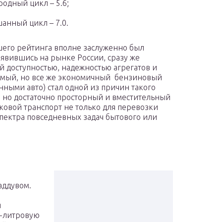
родный цикл – 5.6;
анный цикл – 7.0.
шего рейтинга вполне заслуженно был
оявившись на рынке России, сразу же
й доступностью, надежностью агрегатов и
 самый, но все же экономичный бензиновый
нными авто) стал одной из причин такого
, но достаточно просторный и вместительный
гковой транспорт не только для перевозки
спектра повседневных задач бытового или
аддувом.
я
5-литровую