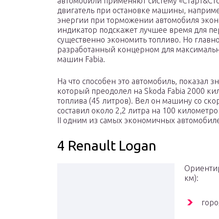
автомобили применяют систему «Старт&Сто
двигатель при остановке машины, наприме
энергии при торможении автомобиля эконо
индикатор подскажет лучшее время для пе
существенно экономить топливо. Но главно
разработанный концерном для максимальн
машин Fabia.
На что способен это автомобиль, показал 
который преодолел на Skoda Fabia 2000 ки
топлива (45 литров). Вел он машину со ск
составил около 2,2 литра на 100 километро
II одним из самых экономичных автомобиле
4 Renault Logan
Ориентир
км):
горо