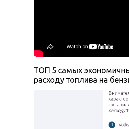
ТОП 5 самых экономичн
расходу топлива на бенз
Внимател
характер
состави
расходу
т
Volk