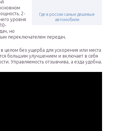
ой
 основном
ощность. 2-
Где в россии самые дешевые
него уровня
автомобили
10-
дач, но
ым переключателем передач.
 в целом без ущерба для ускорения или места
ется большим улучшением и включает в себя
сти. Управляемость отзывчива, а езда удобна.