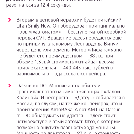
разогнаться за 12,4 секунды.
Вторым в ценовой иерархии будет китайский
Lifan Smily New. Он оборудован принципиально
новым «автоматом» — бесступенчатой коробкой
передач CVT. Вращение здесь передается еще
по принципу, знакомому Леонардо да Винчи, —
через цепь или ремень. Мотор «Лифана» явно
не будет его преимуществом — 88 л.с. при
объеме 1,3 л. А стоимость «китайца» весьма
привлекательная — 440-445 тыс. рублей в
зависимости от года схода с конвейера.
Datsun mi-DO. Многие автолюбители
сравнивают этого мнимого «японца» с «Ладой
Калиной». И неспроста — «Датсун» собирается в
России, по слухам, на тех же конвейерах, что и
произведения АвтоВАЗа. А вот АМТ на Datsun
mi-DO обнаружить не удастся — здесь стоит
четырехступенчатый автомат Jatco, с которым
возможно ощутить плавность хода машины.
Мощность ее двигателя — 87 л. с., а стоимость