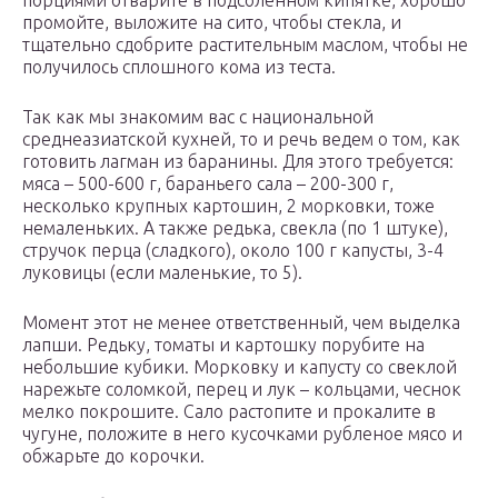
порциями отварите в подсоленном кипятке, хорошо
промойте, выложите на сито, чтобы стекла, и
тщательно сдобрите растительным маслом, чтобы не
получилось сплошного кома из теста.
Так как мы знакомим вас с национальной
среднеазиатской кухней, то и речь ведем о том, как
готовить лагман из баранины. Для этого требуется:
мяса – 500-600 г, бараньего сала – 200-300 г,
несколько крупных картошин, 2 морковки, тоже
немаленьких. А также редька, свекла (по 1 штуке),
стручок перца (сладкого), около 100 г капусты, 3-4
луковицы (если маленькие, то 5).
Момент этот не менее ответственный, чем выделка
лапши. Редьку, томаты и картошку порубите на
небольшие кубики. Морковку и капусту со свеклой
нарежьте соломкой, перец и лук – кольцами, чеснок
мелко покрошите. Сало растопите и прокалите в
чугуне, положите в него кусочками рубленое мясо и
обжарьте до корочки.