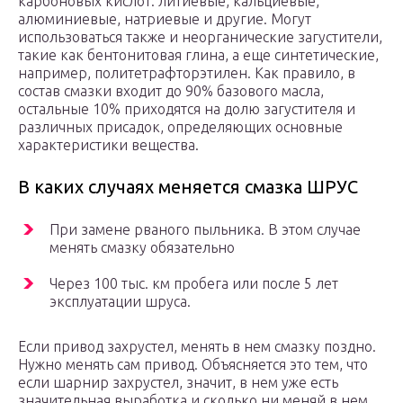
карбоновых кислот: литиевые, кальциевые,
алюминиевые, натриевые и другие. Могут
использоваться также и неорганические загустители,
такие как бентонитовая глина, а еще синтетические,
например, политетрафторэтилен. Как правило, в
состав смазки входит до 90% базового масла,
остальные 10% приходятся на долю загустителя и
различных присадок, определяющих основные
характеристики вещества.
В каких случаях меняется смазка ШРУС
При замене рваного пыльника. В этом случае
менять смазку обязательно
Через 100 тыс. км пробега или после 5 лет
эксплуатации шруса.
Если привод захрустел, менять в нем смазку поздно.
Нужно менять сам привод. Объясняется это тем, что
если шарнир захрустел, значит, в нем уже есть
значительная выработка и сколько ни меняй в нем