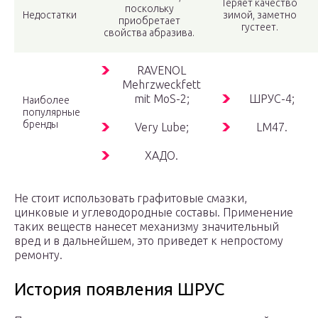
Теряет качество
поскольку
Недостатки
зимой, заметно
приобретает
густеет.
свойства абразива.
RAVENOL
Mehrzweckfett
mit MoS-2;
ШРУС-4;
Наиболее
популярные
бренды
Very Lube;
LM47.
ХАДО.
Не стоит использовать графитовые смазки,
цинковые и углеводородные составы. Применение
таких веществ нанесет механизму значительный
вред и в дальнейшем, это приведет к непростому
ремонту.
История появления ШРУС