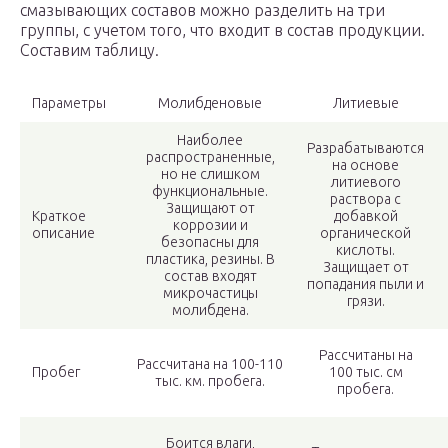
смазывающих составов можно разделить на три
группы, с учетом того, что входит в состав продукции.
Составим таблицу.
Параметры
Молибденовые
Литиевые
Наиболее
Разрабатываются
распространенные,
на основе
но не слишком
литиевого
функциональные.
раствора с
Защищают от
Краткое
добавкой
коррозии и
описание
органической
безопасны для
кислоты.
пластика, резины. В
Защищает от
состав входят
попадания пыли и
микрочастицы
грязи.
молибдена.
Рассчитаны на
Рассчитана на 100-110
Пробег
100 тыс. см
тыс. км. пробега.
пробега.
Боится влаги,