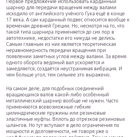
Первое предложение использовать карданный
шарнир для передачи вращения между валами
исходило от английского учёного Гука ещё в конце
17 века. А сам карданный подвес относится вообще к
временам древней Греции. Но, несмотря на то, что
такой типа шарнира применяется до сих пор в
автотехнике, недостатки его никуда не делись.
Самым главным из них является теоретическая
неравномерность передачи вращения при
появлении заметных углов между валами. За время
одного оборота ведомый вал ускоряется и
замедляется, создаётся неустранимая вибрация. И
чем больше угол, тем сильнее это выражено.
На самом деле, для подобных соединений
вращающихся валов какой-либо особенный
металлический шарнир вообще не нужен. Часто
применяются всевозможные гибкие
цилиндрические пружины или резиновые
эластичные муфты. Вплоть до отрезков резиновых
шлангов. Но тут вступают в дело ограничения по
мощности и долговечности, не говоря уже о