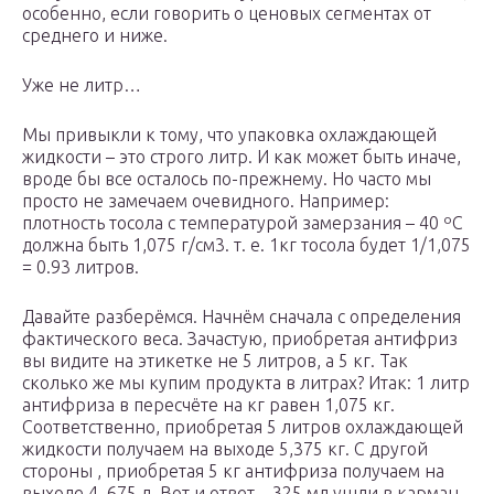
особенно, если говорить о ценовых сегментах от
среднего и ниже.
Уже не литр…
Мы привыкли к тому, что упаковка охлаждающей
жидкости – это строго литр. И как может быть иначе,
вроде бы все осталось по-прежнему. Но часто мы
просто не замечаем очевидного. Например:
плотность тосола с температурой замерзания – 40 ºС
должна быть 1,075 г/см3. т. е. 1кг тосола будет 1/1,075
= 0.93 литров.
Давайте разберёмся. Начнём сначала с определения
фактического веса. Зачастую, приобретая антифриз
вы видите на этикетке не 5 литров, а 5 кг. Так
сколько же мы купим продукта в литрах? Итак: 1 литр
антифриза в пересчёте на кг равен 1,075 кг.
Соответственно, приобретая 5 литров охлаждающей
жидкости получаем на выходе 5,375 кг. С другой
стороны , приобретая 5 кг антифриза получаем на
выходе 4, 675 л. Вот и ответ – 325 мл ушли в карман