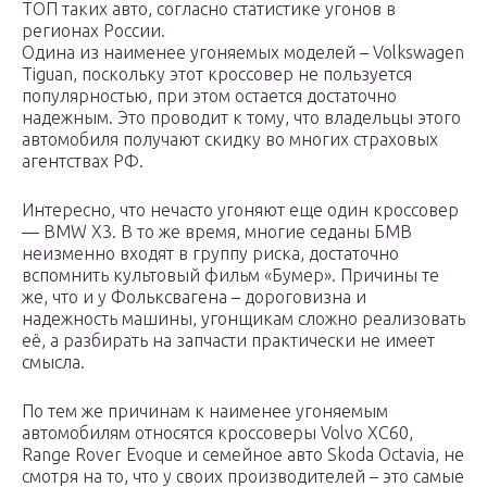
ТОП таких авто, согласно статистике угонов в
регионах России.
Одина из наименее угоняемых моделей – Volkswagen
Tiguan, поскольку этот кроссовер не пользуется
популярностью, при этом остается достаточно
надежным. Это проводит к тому, что владельцы этого
автомобиля получают скидку во многих страховых
агентствах РФ.
Интересно, что нечасто угоняют еще один кроссовер
— BMW X3. В то же время, многие седаны БМВ
неизменно входят в группу риска, достаточно
вспомнить культовый фильм «Бумер». Причины те
же, что и у Фольксвагена – дороговизна и
надежность машины, угонщикам сложно реализовать
её, а разбирать на запчасти практически не имеет
смысла.
По тем же причинам к наименее угоняемым
автомобилям относятся кроссоверы Volvo XC60,
Range Rover Evoque и семейное авто Skoda Octavia, не
смотря на то, что у своих производителей – это самые