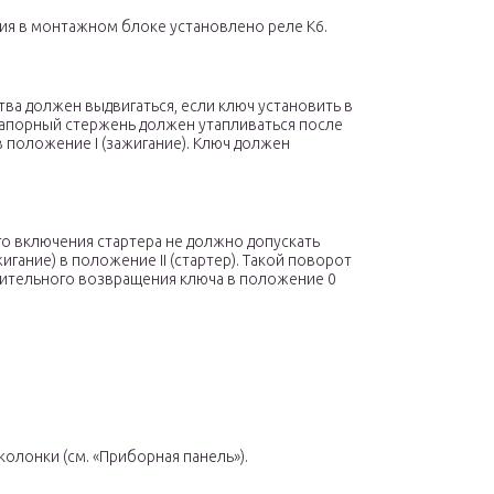
ния в монтажном блоке установлено реле К6.
ва должен выдвигаться, если ключ установить в
Запорный стержень должен утапливаться после
 положение I (зажигание). Ключ должен
о включения стартера не должно допускать
гание) в положение II (стартер). Такой поворот
ительного возвращения ключа в положение 0
олонки (см. «Приборная панель»).