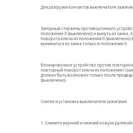
Для разгрузки контактов выключателя зажига
Запорный стержень противоугонного устройст
положение 0 (выключено) и вынуть из замка. 
поворота ключа из положения 0 (выключено) в
выниматься из замка только в положении 0.
Блокировочное устройство против повторног
повторный поворот ключа из положения I (зажи
должен быть возможен только после предвар
(выключено).
Снятие и установка выключателя зажигания
1. Снимите верхний и нижний кожухи рулевой к