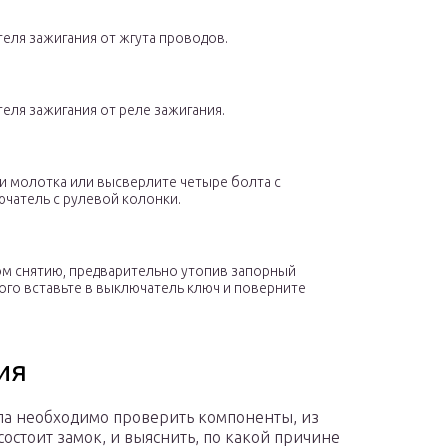
еля зажигания от жгута проводов.
еля зажигания от реле зажигания.
и молотка или высверлите четыре болта с
чатель с рулевой колонки.
ом снятию, предварительно утопив запорный
ого вставьте в выключатель ключ и поверните
ия
ла необходимо проверить компоненты, из
состоит замок, и выяснить, по какой причине