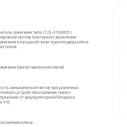
атель зажигания типа 2123–3704005 с
кировкой против повторного включения
ажигания и катушкой связи транспондера ключа
системой.
ажигания (при вставленном ключе)
ость замыкания контактов при различных
угонного устройства и наличие связи с
пряжение от аккумуляторной батареи и
 9.9).
положениях ключа