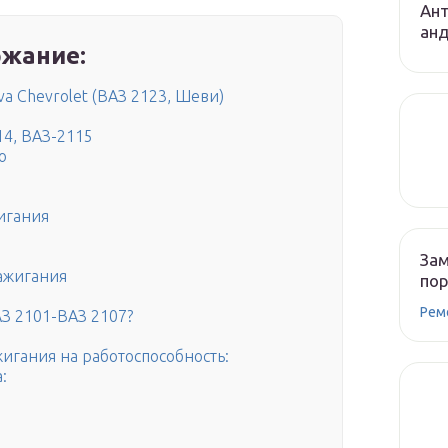
Ант
ан
жание:
a Chevrolet (ВАЗ 2123, Шеви)
14, ВАЗ-2115
о
игания
Зам
ажигания
по
Рем
АЗ 2101-ВАЗ 2107?
игания на работоспособность:
: