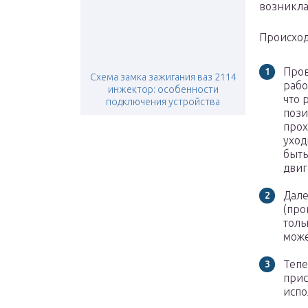
возникла
Происход
Пров
Схема замка зажигания ваз 2114
рабо
инжектор: особенности
что 
подключения устройства
пози
прох
уход
быть
двиг
Дале
(про
толь
може
Тепе
прис
испо