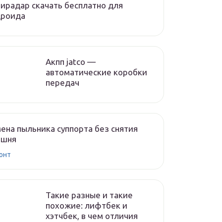
ирадар скачать бесплатно для
дроида
Акпп jatco —
автоматические коробки
передач
ена пыльника суппорта без снятия
ршня
онт
Такие разные и такие
похожие: лифтбек и
хэтчбек, в чем отличия