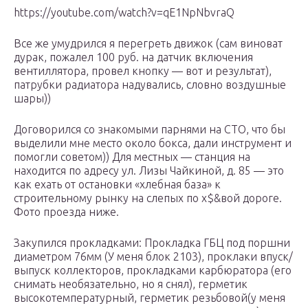
https://youtube.com/watch?v=qE1NpNbvraQ
Все же умудрился я перегреть движок (сам виноват
дурак, пожалел 100 руб. на датчик включения
вентиллятора, провел кнопку — вот и результат),
патрубки радиатора надувались, словно воздушные
шары))
Договорился со знакомыми парнями на СТО, что бы
выделили мне место около бокса, дали инструмент и
помогли советом)) Для местных — станция на
находится по адресу ул. Лизы Чайкиной, д. 85 — это
как ехать от остановки «хлебная база» к
строительному рынку на слепых по х$&вой дороге.
Фото проезда ниже.
Закупился прокладками: Прокладка ГБЦ под поршни
диаметром 76мм (У меня блок 2103), проклаки впуск/
выпуск коллекторов, прокладками карбюратора (его
снимать необязательно, но я снял), герметик
высокотемпературный, герметик резьбовой(у меня