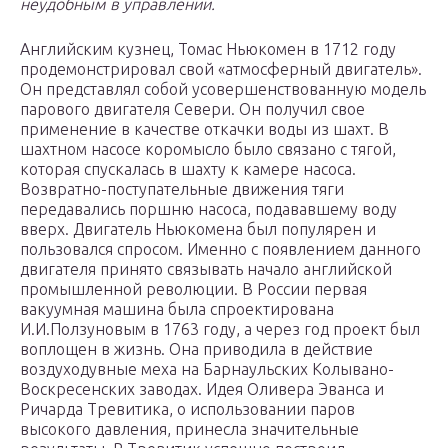
неудобным в управлении.
Английским кузнец, Томас Ньюкомен в 1712 году
продемонстрировал свой «атмосферный двигатель».
Он представлял собой усовершенствованную модель
парового двигателя Севери. Он получил свое
применение в качестве откачки воды из шахт. В
шахтном насосе коромысло было связано с тягой,
которая спускалась в шахту к камере насоса.
Возвратно-поступательные движения тяги
передавались поршню насоса, подававшему воду
вверх. Двигатель Ньюкомена был популярен и
пользовался спросом. Именно с появлением данного
двигателя принято связывать начало английской
промышленной революции. В России первая
вакуумная машина была спроектирована
И.И.Ползуновым в 1763 году, а через год проект был
воплощен в жизнь. Она приводила в действие
воздуходувные меха на Барнаульских Колывано-
Воскресенских заводах. Идея Оливера Эванса и
Ричарда Тревитика, о использовании паров
высокого давления, принесла значительные