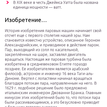
В XIX веке в честь Джеймса Уатта была названа
единица мощности — ватт.
Изобретение…
История изобретения паровых машин начинает свой
отсчет еще с первого столетия нашей эры. Нам
становится известно устройство, описанное Героном
Александрийским, и приводимое в действие паром.
Пар, выходящий из сопл по касательной,
закреплённых на шаре, заставлял двигатель
вращаться. Настоящая же паровая турбина была
изобретена в средневековом Египте гораздо
позднее. Ее изобретателем является арабский
философ, астроном и инженер 16 века Таги-аль-
Диноме. Вертел с лопастями начинал вращаться
благодаря потокам пара, направленным на него. В
1629 г. подобное решение было предложено
итальянским инженером Джованни Бранка. Главным
минусом этих изобретений было то, что потоки пара
были рассеивающимися, а это безусловно приводит