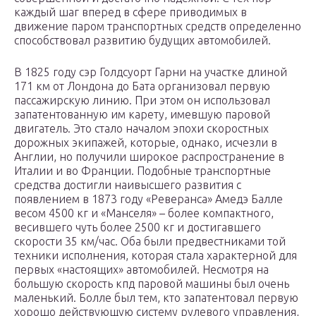
каждый шаг вперед в сфере приводимых в
движение паром транспортных средств определенно
способствовал развитию будущих автомобилей.
В 1825 году сэр Голдсуорт Гарни на участке длиной
171 км от Лондона до Бата организовал первую
пассажирскую линию. При этом он использовал
запатентованную им карету, имевшую паровой
двигатель. Это стало началом эпохи скоростных
дорожных экипажей, которые, однако, исчезли в
Англии, но получили широкое распространение в
Италии и во Франции. Подобные транспортные
средства достигли наивысшего развития с
появлением в 1873 году «Реверанса» Амедэ Балле
весом 4500 кг и «Манселя» – более компактного,
весившего чуть более 2500 кг и достигавшего
скорости 35 км/час. Оба были предвестниками той
техники исполнения, которая стала характерной для
первых «настоящих» автомобилей. Несмотря на
большую скорость кпд паровой машины был очень
маленький. Болле был тем, кто запатентовал первую
хорошо действующую систему рулевого управления,