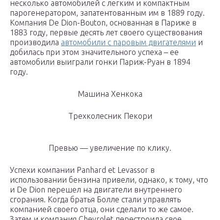
несколько автомобилей с легким и компактным
парогенератором, запатентованным им в 1889 году.
Компания De Dion-Bouton, основанная в Париже в
1883 году, первые десять лет своего существования
производила
автомобили с паровым двигателями
и
добилась при этом значительного успеха – ее
автомобили выиграли гонки Париж-Руан в 1894
году.
Машина Хенкока
Трехколесник Пекори
Превью — увеличение по клику.
Успехи компании Panhard et Levassor в
использовании бензина привели, однако, к тому, что
и De Dion перешел на двигатели внутреннего
сгорания. Когда братья Болле стали управлять
компанией своего отца, они сделали то же самое.
Затем и компания Chevrolet перестроила свое