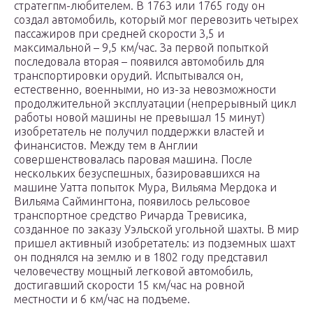
стратегпм-любителем. В 1763 или 1765 году он
создал автомобиль, который мог перевозить четырех
пассажиров при средней скорости 3,5 и
максимальной – 9,5 км/час. За первой попыткой
последовала вторая – появился автомобиль для
транспортировки орудий. Испытывался он,
естественно, военными, но из-за невозможности
продолжительной эксплуатации (непрерывный цикл
работы новой машины не превышал 15 минут)
изобретатель не получил поддержки властей и
финансистов. Между тем в Англии
совершенствовалась паровая машина. После
нескольких безуспешных, базировавшихся на
машине Уаттa попыток Мура, Вильяма Мердока и
Вильяма Саймингтона, появилось рельсовое
транспортное средство Ричарда Тревисика,
созданное по заказу Уэльской угольной шахты. В мир
пришел активный изобретатель: из подземных шахт
он поднялся на землю и в 1802 году представил
человечеству мощный легковой автомобиль,
достигавший скорости 15 км/час на ровной
местности и 6 км/час на подъеме.