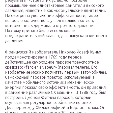
результаты. Р.Тревитик успешно построил
промышленные однотактовые двигатели высокого
давления, известные как «корнуэльские двигатели».
Не смотря на увеличение эффективности, так же
возросло количество случаев взрывов котлов,
которые не выдерживали огромного давления.
Поэтому принято было использовать
предохранительный клапан, для выпуска излишнего
давления.
Французский изобретатель Николас-Йозеф Куньо
продемонстрировал в 1769 году первое
действующее самоходное паровое транспортное
средство: «fardier à vapeur» (паровая телега). Его
изобретение можно посчитать первым автомобилем.
Самоходный паровой трактор используемый в
качестве мобильного источника механической
энергии показал свою эффективность, он приводил
в движение различные СХ машины. В 1788 году был
построен, Джоном Фитчем пароход, который
осуществлял регулярное сообщение по реке
Делавер между Филадельфией и Берлингтоном. Он
обладал вместимостью всего 30 человек, а