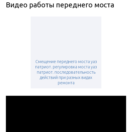
Видео работы переднего моста
Смещение переднего моста уаз
патриот. регулировка моста уаз
патриот. последовательность
действий при разных видах
ремонта