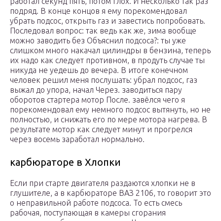
работал секунд пять, потом глох. И несколько так раз
подряд. В конце концов я ему порекомендовал
убрать подсос, открыть газ и завестись попробовать.
Последовал вопрос: так ведь как же, зима вообще
можно заводить без Объяснил подсоса?: ты уже
слишком много накачал цилиндры в бензина, теперь
их надо как следует противном, в продуть случае ты
никуда не уедешь до вечера. В итоге конечном
человек решил меня послушать: убрал подсос, газ
выжал до упора, начал Через. заводиться пару
оборотов стартера мотор После. завёлся чего я
порекомендовал ему немного подсос вытянуть, но не
полностью, и снижать его по мере мотора нагрева. В
результате мотор как следует минут и прогрелся
через восемь заработал нормально.
карбюраторе в Хлопки
Если при старте двигателя раздаются хлопки не в
глушителе, а в карбюраторе ВАЗ 2106, то говорит это
о неправильной работе подсоса. То есть смесь
рабочая, поступающая в камеры сгорания