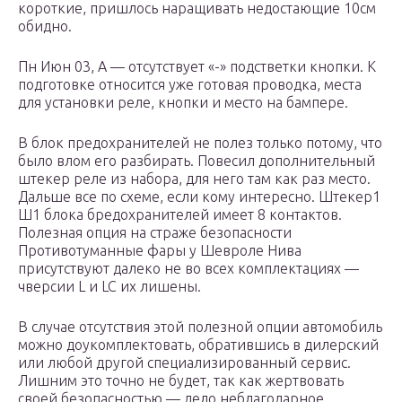
короткие, пришлось наращивать недостающие 10см
обидно.
Пн Июн 03, A — отсутствует «-» подстветки кнопки. К
подготовке относится уже готовая проводка, места
для установки реле, кнопки и место на бампере.
В блок предохранителей не полез только потому, что
было влом его разбирать. Повесил дополнительный
штекер реле из набора, для него там как раз место.
Дальше все по схеме, если кому интересно. Штекер1
Ш1 блока бредохранителей имеет 8 контактов.
Полезная опция на страже безопасности
Противотуманные фары у Шевроле Нива
присутствуют далеко не во всех комплектациях —
чверсии L и LC их лишены.
В случае отсутствия этой полезной опции автомобиль
можно доукомплектовать, обратившись в дилерский
или любой другой специализированный сервис.
Лишним это точно не будет, так как жертвовать
своей безопасностью — дело неблагодарное.