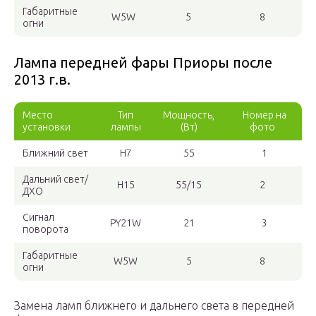
Габаритные
W5W
5
8
огни
Лампа передней фары Приоры после
2013 г.в.
Место
Тип
Мощность,
Номер на
установки
лампы
(Вт)
фото
Ближний свет
H7
55
1
Дальний свет/
H15
55/15
2
ДХО
Сигнал
PY21W
21
3
поворота
Габаритные
W5W
5
8
огни
Замена ламп ближнего и дальнего света в передней