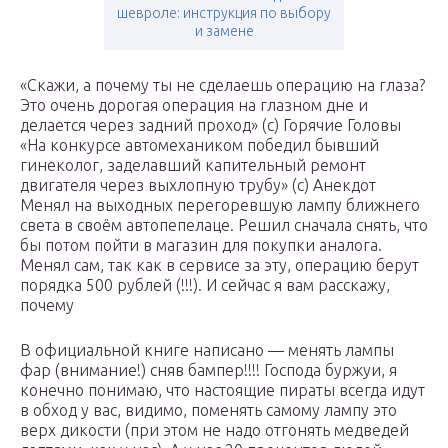
шевроле: инструкция по выбору
и замене
«Скажи, а почему ты не сделаешь операцию на глаза?
Это очень дорогая операция на глазном дне и
делается через задний проход» (c) Горячие Головы
«На конкурсе автомехаником победил бывший
гинеколог, заделавший капительный ремонт
двигателя через выхлопную трубу» (с) Анекдот
Менял на выходных перегоревшую лампу ближнего
света в своём автопепелаце. Решил сначала снять, что
бы потом пойти в магазин для покупки аналога.
Менял сам, так как в сервисе за эту, операцию берут
порядка 500 рублей (!!!). И сейчас я вам расскажу,
почему
В официальной книге написано — менять лампы
фар (внимание!) сняв бампер!!!! Господа буржуи, я
конечно понимаю, что настоящие пираты всегда идут
в обход у вас, видимо, поменять самому лампу это
верх дикости (при этом не надо отгонять медведей