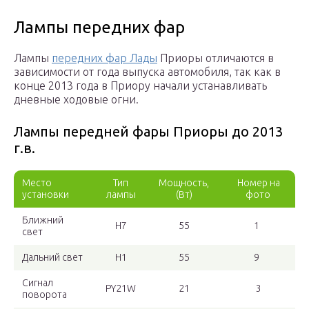
Лампы передних фар
Лампы
передних фар Лады
Приоры отличаются в
зависимости от года выпуска автомобиля, так как в
конце 2013 года в Приору начали устанавливать
дневные ходовые огни.
Лампы передней фары Приоры до 2013
г.в.
Место
Тип
Мощность,
Номер на
установки
лампы
(Вт)
фото
Ближний
H7
55
1
свет
Дальний свет
H1
55
9
Сигнал
PY21W
21
3
поворота