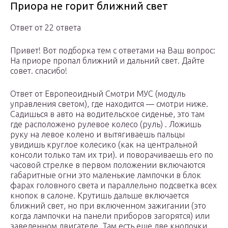
Приора не горит ближний свет
Ответ от 22 ответа
Привет! Вот подборка тем с ответами на Ваш вопрос:
На приоре пропал ближний и дальний свет. Дайте
совет. спасибо!
Ответ от Европеоидный Смотри МУС (модуль
управления светом), где находится — смотри ниже.
Садишься в авто на водительское сиденье, это там
где расположено рулевое колесо (руль) . Ложишь
руку на левое колено и вытягиваешь пальцы
увидишь круглое колесико (как на центральной
консоли только там их три). и поворачиваешь его по
часовой стрелке в первом положении включаются
габаритные огни это маленькие лампочки в блок
фарах головного света и параллельно подсветка всех
кнопок в салоне. Крутишь дальше включается
ближний свет, но при включенном зажигании (это
когда лампочки на панели приборов загорятся) или
заведенном двигателе. Там есть еще две кнопочки