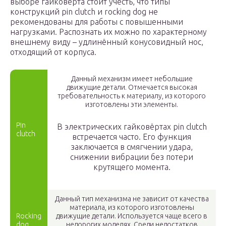
выборе гайковёрта стоит учесть, что типы
конструкций pin clutch и rocking dog не
рекомендованы для работы с повышенными
нагрузками. Распознать их можно по характерному
внешнему виду – удлинённый конусовидный нос,
отходящий от корпуса.
Данный механизм имеет небольшие
движущие детали. Отмечается высокая
требовательность к материалу, из которого
изготовлены эти элементы.
Pin
В электрических гайковёртах pin clutch
clutch
встречается часто. Его функция
заключается в смягчении удара,
снижении вибрации без потери
крутящего момента.
Данный тип механизма не зависит от качества
материала, из которого изготовлены
Rocking
движущие детали. Используется чаще всего в
dog
недорогих моделях. Среди недостатков