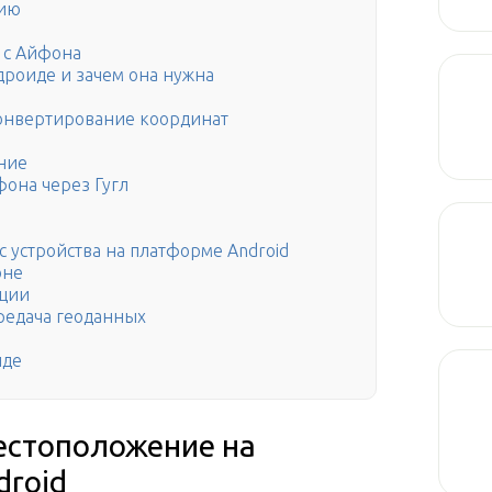
цию
 с Айфона
дроиде и зачем она нужна
онвертирование координат
ние
она через Гугл
с устройства на платформе Android
оне
ации
редача геоданных
иде
естоположение на
droid