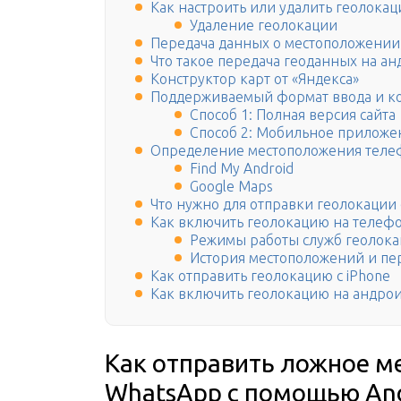
Как настроить или удалить геолока
Удаление геолокации
Передача данных о местоположении
Что такое передача геоданных на ан
Конструктор карт от «Яндекса»
Поддерживаемый формат ввода и к
Способ 1: Полная версия сайта
Способ 2: Мобильное приложе
Определение местоположения телеф
Find My Android
Google Maps
Что нужно для отправки геолокации 
Как включить геолокацию на телеф
Режимы работы служб геолок
История местоположений и пе
Как отправить геолокацию с iPhone
Как включить геолокацию на андро
Как отправить ложное м
WhatsApp с помощью An