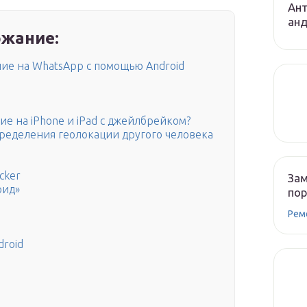
Ант
ан
жание:
ие на WhatsApp с помощью Android
е на iPhone и iPad с джейлбрейком?
пределения геолокации другого человека
cker
Зам
оид»
по
Рем
droid