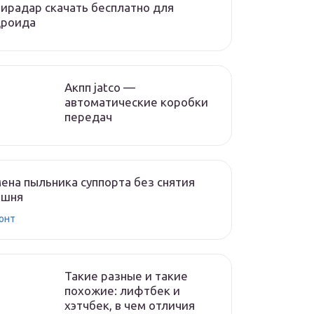
ирадар скачать бесплатно для
дроида
Акпп jatco —
автоматические коробки
передач
ена пыльника суппорта без снятия
ршня
онт
Такие разные и такие
похожие: лифтбек и
хэтчбек, в чем отличия