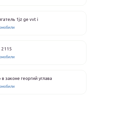
гатель 1jz ge vvt i
омобили
 2115
омобили
 в законе георгий углава
омобили