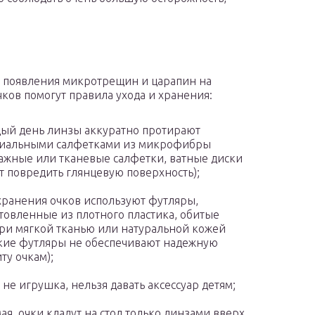
 появления микротрещин и царапин на
чков помогут правила ухода и хранения:
ый день линзы аккуратно протирают
циальными салфетками из микрофибры
ажные или тканевые салфетки, ватные диски
т повредить глянцевую поверхность);
хранения очков используют футляры,
товленные из плотного пластика, обитые
ри мягкой тканью или натуральной кожей
кие футляры не обеспечивают надежную
ту очкам);
 не игрушка, нельзя давать аксессуар детям;
ая, очки кладут на стол только линзами вверх