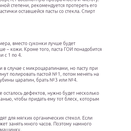
очной степени, рекомендуется протереть его
частички оставшейся пасты со стекла. Спирт
мера, вместо суконки лучше будет
ше – кожи. Кроме того, паста ГОИ понадобится
 с 1 по 4.
и в случае с микроцарапинами, но пасту при
нут полировать пастой №1, потом менять на
глубины царапин, брать №3 или №4.
не осталось дефектов, нужно будет несколько
анью, чтобы придать ему тот блеск, которым
т для мягких органических стекол. Если
жет занять много часов. Поэтому намного
 машинку.