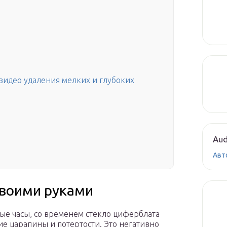
 видео удаления мелких и глубоких
Aud
а
Авт
своими руками
ные часы, со временем стекло циферблата
е царапины и потертости. Это негативно