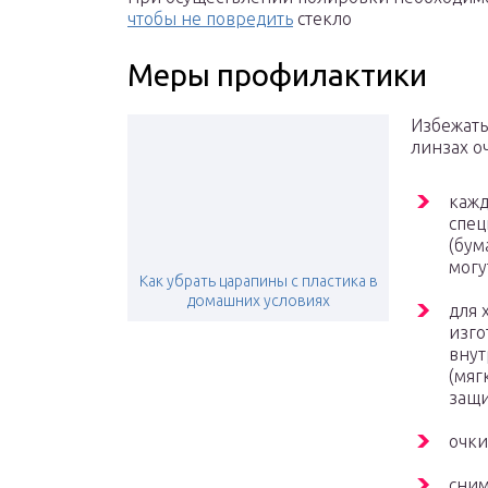
чтобы не повредить
стекло
Меры профилактики
Избежать
линзах о
кажд
спе
(бум
могу
Как убрать царапины с пластика в
домашних условиях
для 
изго
внут
(мяг
защи
очки
сним