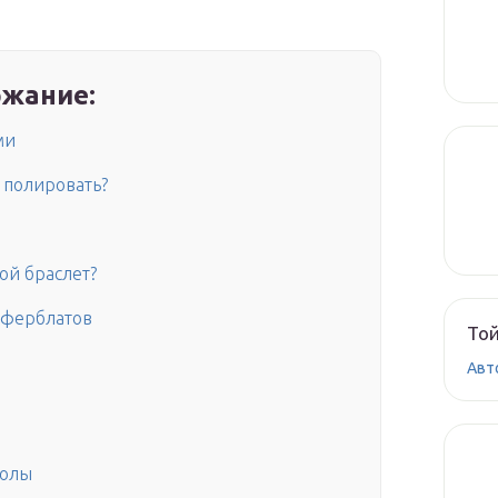
жание:
ми
м полировать?
ой браслет?
иферблатов
Той
Авт
колы