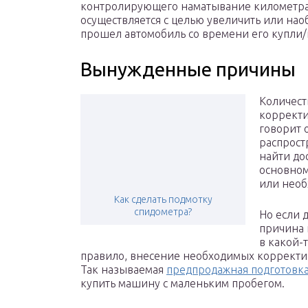
контролирующего наматывание километра
осуществляется с целью увеличить или на
прошел автомобиль со времени его купли
Вынужденные причины
Количес
корректи
говорит 
распрост
найти до
основном
или необ
Как сделать подмотку
спидометра?
Но если 
причина 
в какой-
правило, внесение необходимых корректи
Так называемая
предпродажная подготовк
купить машину с маленьким пробегом.