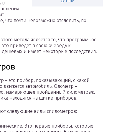
детали
 в
равления
ит
, что почти невозможно отследить, по
того метода является то, что программное
 это приведет в свою очередь к
з дешевых и имеет некоторые последствия.
тров
р – это прибор, показывающий, с какой
ю движется автомобиль. Одометр –
во, измеряющее пройденный километраж.
чика находятся на щитке приборов.
ют следующие виды спидометров:
нические. Это первые приборы, которые
и устанавливать на машины. В их основе