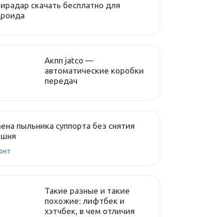
ирадар скачать бесплатно для
дроида
Акпп jatco —
автоматические коробки
передач
ена пыльника суппорта без снятия
ршня
онт
Такие разные и такие
похожие: лифтбек и
хэтчбек, в чем отличия