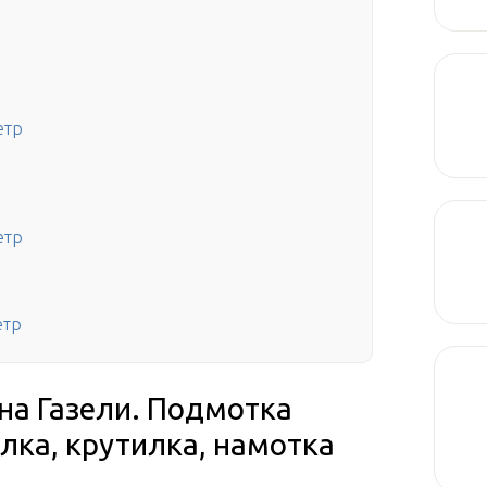
етр
етр
етр
на Газели. Подмотка
лка, крутилка, намотка