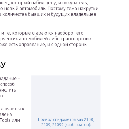
вец, который набил цену, и покупатель,
но новый автомобиль. Поэтому тема накрутки
о количества бывших и будущих владельцев
и те, которые стараются наоборот его
ерческих автомобилей либо транспортных
оже есть оправдание, и с одной стороны
БУ
задание –
 способ
числить
о.
ключается к
овлена
Привод спидометра ваз 2108,
Tools или
2109, 21099 (карбюратор):