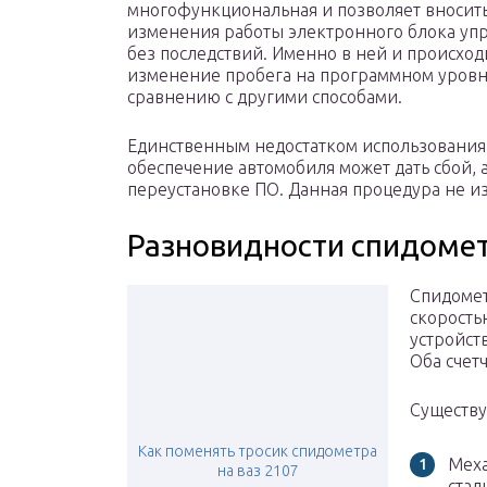
многофункциональная и позволяет вносить
изменения работы электронного блока уп
без последствий. Именно в ней и происход
изменение пробега на программном уровне
сравнению с другими способами.
Единственным недостатком использования э
обеспечение автомобиля может дать сбой, а
переустановке ПО. Данная процедура не и
Разновидности спидоме
Спидомет
скорость
устройст
Оба счет
Существу
Как поменять тросик спидометра
Меха
на ваз 2107
стал