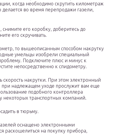
ации, когда необходимо скрутить километраж
о делается во время перепродажи газели,
, снимите его коробку, доберитесь до
ните его скручивать.
ометр, то вышеописанным способом накрутку
народные умельцы изобрели специальный
проблему. Подключите плюс и минус к
устите непосредственно к спидометру.
ь скорость накрутки. При этом электронный
 и при надлежащем уходе прослужит вам еще
спользование подобного контроллера
ву некоторых транспортных компаний.
осадить в тюрьму.
азелей оснащено электронными
тся раскошелиться на покупку прибора,