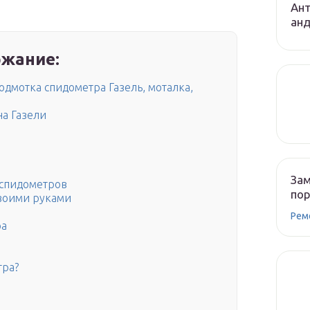
Ант
ан
жание:
одмотка спидометра Газель, моталка,
на Газели
Зам
 спидометров
по
своими руками
Рем
ра
тра?