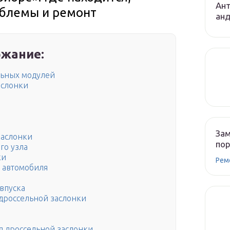
Ант
облемы и ремонт
ан
жание:
льных модулей
аслонки
Зам
заслонки
по
го узла
ки
Рем
е автомобиля
впуска
дроссельной заслонки
я дроссельной заслонки