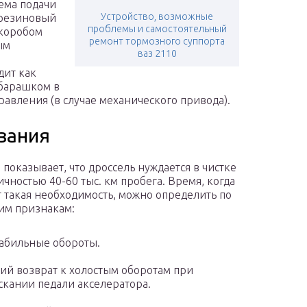
тема подачи
Устройство, возможные
 резиновый
проблемы и самостоятельный
 коробом
ремонт тормозного суппорта
ым
ваз 2110
л
дит как
 барашком в
равления (в случае механического привода).
вания
 показывает, что дроссель нуждается в чистке
ичностью 40-60 тыс. км пробега. Время, когда
т такая необходимость, можно определить по
им признакам:
абильные обороты.
ий возврат к холостым оборотам при
скании педали акселератора.