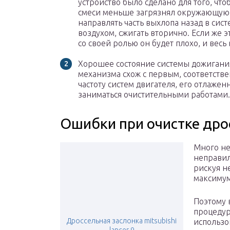
устройство было сделано для того, ч
смеси меньше загрязнял окружающую с
направлять часть выхлопа назад в си
воздухом, сжигать вторично. Если же э
со своей ролью он будет плохо, и весь
Хорошее состояние системы дожигани
механизма схож с первым, соответств
частоту систем двигателя, его отлаже
заниматься очистительными работами.
Ошибки при очистке дро
Много не
неправил
рискуя н
максимум
Поэтому 
процедуру
Дроссельная заслонка mitsubishi
использо