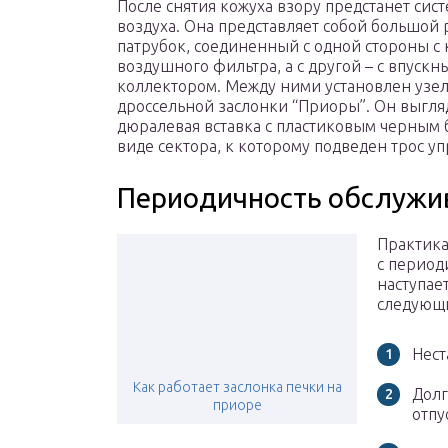
После снятия кожуха взору предстанет сис
воздуха. Она представляет собой большой
патрубок, соединенный с одной стороны с
воздушного фильтра, а с другой – с впускн
коллектором. Между ними установлен узе
дроссельной заслонки “Приоры”. Он выгля
дюралевая вставка с пластиковым черным
виде сектора, к которому подведен трос уп
Периодичность обслужи
Практика
с период
наступае
следующ
Нест
Как работает заслонка печки на
Долг
приоре
отпу