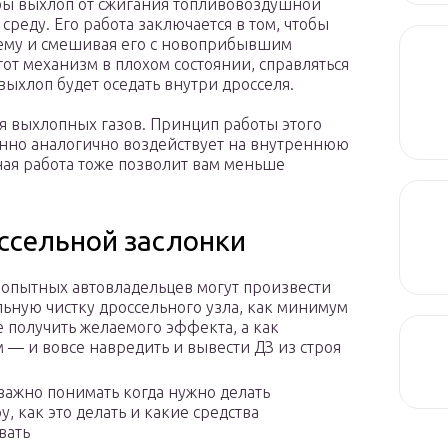
тобы выхлоп от сжигания топливовоздушной
реду. Его работа заключается в том, чтобы
стему и смешивая его с новоприбывшим
тот механизм в плохом состоянии, справляться
 выхлоп будет оседать внутри дросселя.
я выхлопных газов. Принцип работы этого
енно аналогично воздействует на внутреннюю
нная работа тоже позволит вам меньше
ссельной заслонки
опытных автовладельцев могут произвести
ьную чистку дроссельного узла, как минимум
е получить желаемого эффекта, а как
 — и вовсе навредить и вывести ДЗ из строя
важно понимать когда нужно делать
, как это делать и какие средства
вать