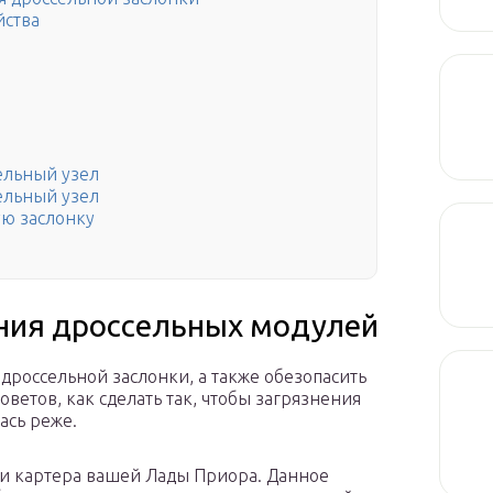
йства
ельный узел
ельный узел
ую заслонку
ния дроссельных модулей
дроссельной заслонки, а также обезопасить
советов, как сделать так, чтобы загрязнения
ась реже.
ии картера вашей Лады Приора. Данное