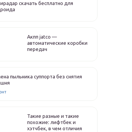
ирадар скачать бесплатно для
дроида
Акпп jatco —
автоматические коробки
передач
ена пыльника суппорта без снятия
ршня
онт
Такие разные и такие
похожие: лифтбек и
хэтчбек, в чем отличия