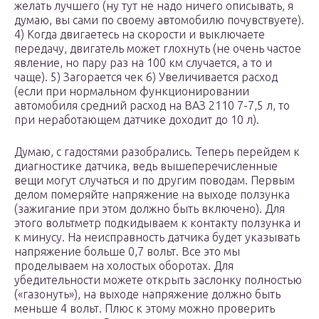
желать лучшего (ну тут не надо ничего описывать, я
думаю, вы сами по своему автомобилю почувствуете).
4) Когда двигаетесь на скорости и выключаете
передачу, двигатель может глохнуть (не очень частое
явление, но пару раз на 100 км случается, а то и
чаще). 5) Загорается чек 6) Увеличивается расход
(если при нормальном функционировании
автомобиля средний расход на ВАЗ 2110 7-7,5 л, то
при неработающем датчике доходит до 10 л).
Думаю, с гадостями разобрались. Теперь перейдем к
диагностике датчика, ведь вышеперечисленные
вещи могут случаться и по другим поводам. Первым
делом померяйте напряжение на выходе ползунка
(зажигание при этом должно быть включено). Для
этого вольтметр подкидываем к контакту ползунка и
к минусу. На неисправность датчика будет указывать
напряжение больше 0,7 вольт. Все это мы
проделываем на холостых оборотах. Для
убедительности можете открыть заслонку полностью
(«газонуть»), на выходе напряжение должно быть
меньше 4 вольт. Плюс к этому можно проверить