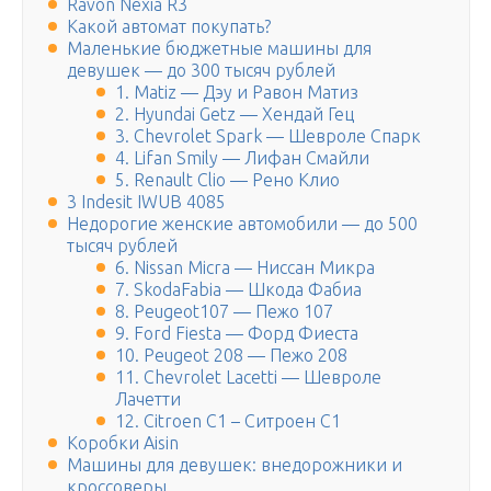
Ravon Nexia R3
Какой автомат покупать?
Маленькие бюджетные машины для
девушек — до 300 тысяч рублей
1. Matiz — Дэу и Равон Матиз
2. Hyundai Getz — Хендай Гец
3. Chevrolet Spark — Шевроле Спарк
4. Lifan Smily — Лифан Смайли
5. Renault Clio — Рено Клио
3 Indesit IWUB 4085
Недорогие женские автомобили — до 500
тысяч рублей
6. Nissan Micra — Ниссан Микра
7. SkodaFabia — Шкода Фабиа
8. Peugeot107 — Пежо 107
9. Ford Fiesta — Форд Фиеста
10. Peugeot 208 — Пежо 208
11. Chevrolet Lacetti — Шевроле
Лачетти
12. Сitroen C1 – Ситроен С1
Коробки Aisin
Машины для девушек: внедорожники и
кроссоверы