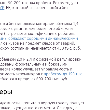
х 150-200 тыс. км пробега. Рекомендуют
ZR
-FE, который способен пройти без
уется бензиновыми моторами объемом 1,4
обиль с двигателем большего объема и
й (встречается модификация с роботом,
ны обладают хорошими динамическими
яют кузов на предмет следов от аварий.
ком состоянии начинается от 450 тыс. руб.
объемом 2,0 и 2,4 л с системой регулировки
рудованы фронтальными и боковыми
веска колес улучшает управляемость и
тоимость экземпляров с
пробегом до 150 тыс
.
блется в пределах 600-700 тыс. руб.
веры
адежности – вот что в первую голову волнует
владельцев данного сегмента. Сегодня до