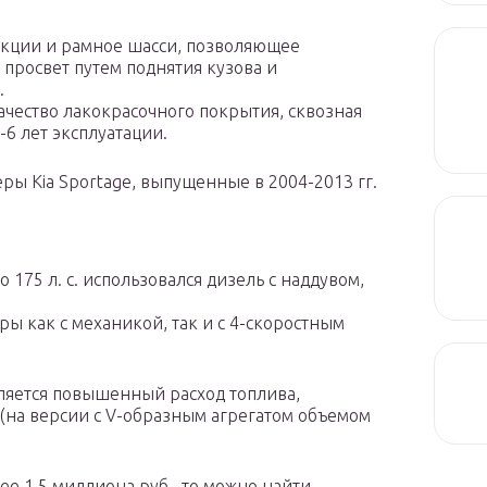
укции и рамное шасси, позволяющее
просвет путем поднятия кузова и
.
ачество лакокрасочного покрытия, сквозная
6 лет эксплуатации.
веры Kia Sportage, выпущенные в 2004-2013 гг.
75 л. с. использовался дизель с наддувом,
ы как с механикой, так и с 4-скоростным
яется повышенный расход топлива,
и (на версии с V-образным агрегатом объемом
ее 1,5 миллиона руб., то можно найти