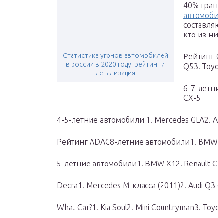
40% тран
автомоб
составля
кто из н
Статистика угонов автомобилей
Рейтинг 
в россии в 2020 году: рейтинг и
Q53. Toy
детализация
6-7-летни
CX-5
4-5-летние автомобили 1. Mercedes GLA2. A
Рейтинг ADAC8-летние автомобили1. BMW 
5-летние автомобили1. BMW X12. Renault Ca
Decra1. Mercedes M-класса (2011)2. Audi Q3 
What Car?1. Kia Soul2. Mini Countryman3. Toy