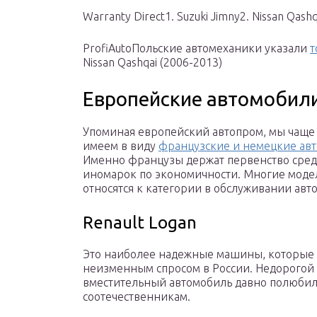
Warranty Direct1. Suzuki Jimny2. Nissan Qashq
ProfiAutoПольские автомеханики указали
т
Nissan Qashqai (2006-2013)
Европейские автомобил
Упоминая европейский автопром, мы чаще 
имеем в виду
французские и немецкие ав
Именно французы держат первенство сре
иномарок по экономичности. Многие моде
относятся к категории в обслуживании авт
Renault Logan
Это наиболее надежные машины, которые 
неизменным спросом в России. Недорогой 
вместительный автомобиль давно полюби
соотечественникам.