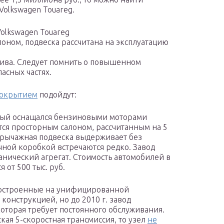
Volkswagen Touareg.
Volkswagen Touareg
оном, подвеска рассчитана на эксплуатацию
лива. Следует помнить о повышенном
пасных частях.
покрытием
подойдут:
рый оснащался бензиновыми моторами
ется просторным салоном, рассчитанным на 5
орычажная подвеска выдерживает без
чной коробкой встречаются редко. Завод
анический агрегат. Стоимость автомобилей в
 от 500 тыс. руб.
 построенные на унифицированной
онструкцией, но до 2010 г. завод
оторая требует постоянного обслуживания.
кая 5-скоростная трансмиссия, то узел
не