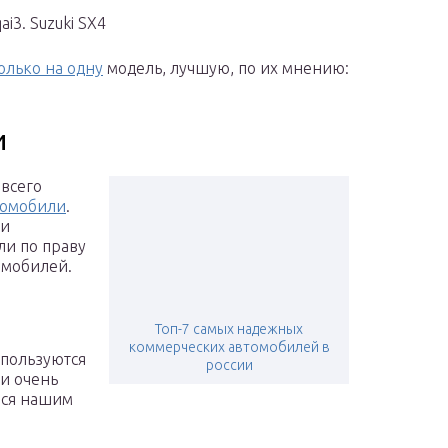
ai3. Suzuki SX4
олько на одну
модель, лучшую, по их мнению:
и
всего
томобили
.
ди
ли по праву
омобилей.
Топ-7 самых надежных
коммерческих автомобилей в
пользуются
россии
и очень
лся нашим