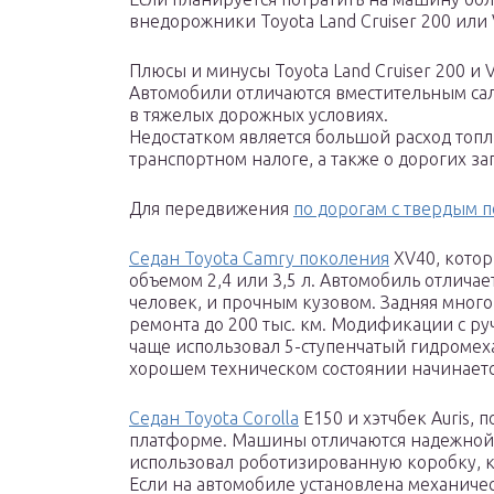
внедорожники Toyota Land Cruiser 200 или 
Плюсы и минусы Toyota Land Cruiser 200 и 
Автомобили отличаются вместительным сал
в тяжелых дорожных условиях.
Недостатком является большой расход топ
транспортном налоге, а также о дорогих за
Для передвижения
по дорогам с твердым 
Седан Toyota Camry поколения
XV40, кото
объемом 2,4 или 3,5 л. Автомобиль отлича
человек, и прочным кузовом. Задняя мног
ремонта до 200 тыс. км. Модификации с ру
чаще использовал 5-ступенчатый гидромех
хорошем техническом состоянии начинается
Седан Toyota Corolla
E150 и хэтчбек Auris,
платформе. Машины отличаются надежной к
использовал роботизированную коробку, к
Если на автомобиле установлена механичес