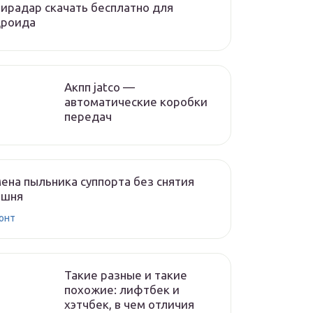
ирадар скачать бесплатно для
дроида
Акпп jatco —
автоматические коробки
передач
ена пыльника суппорта без снятия
ршня
онт
Такие разные и такие
похожие: лифтбек и
хэтчбек, в чем отличия