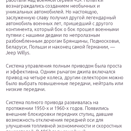
работали над военной серией «G». Попытки
вознаграждались созданием необычных и
уникальных автомобилей. Но настоящую,
заслуженную славу получил другой легендарный
автомобиль военных лет, пришедший с другого
континента, который бок о бок прошел военными
путями с нашими дедами по непролазным
разбомбленным дорогам Брянщины, Подмосковья,
Беларуси, Польши и наконец самой Германии, —
Jeep Willys.
Система управления полным приводом была проста
и эффективна. Одним рычагом джипа включался
привод на четыре колеса, другим селектором можно
было выбрать повышенные передачи, нейтраль или
низкие передачи.
Система полного привода развивалась на
протяжении 1950-х и 1960-х годов. Появились
внешние блокировки передних ступиц, давшие
возможность отключения передней оси для
улучшения топливной экономичности и скоростных