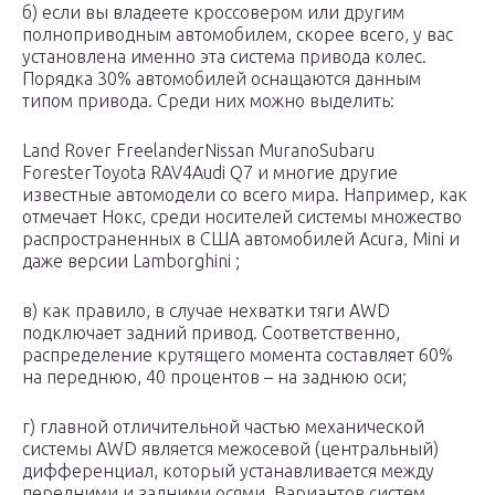
б) если вы владеете кроссовером или другим
полноприводным автомобилем, скорее всего, у вас
установлена именно эта система привода колес.
Порядка 30% автомобилей оснащаются данным
типом привода. Среди них можно выделить:
Land Rover FreelanderNissan MuranoSubaru
ForesterToyota RAV4Audi Q7 и многие другие
известные автомодели со всего мира. Например, как
отмечает Нокс, среди носителей системы множество
распространенных в США автомобилей Acura, Mini и
даже версии Lamborghini ;
в) как правило, в случае нехватки тяги AWD
подключает задний привод. Соответственно,
распределение крутящего момента составляет 60%
на переднюю, 40 процентов – на заднюю оси;
г) главной отличительной частью механической
системы AWD является межосевой (центральный)
дифференциал, который устанавливается между
передними и задними осями. Вариантов систем