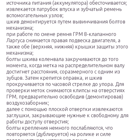
источника питания (аккумулятора) обесточивается;
извлекается патрубок впуска и зубчатый ремень
вспомогательных узлов;
шкив демонтируется путем вывинчивания болтов
механизма;
при работе по смене ремня ГРМ 8-клапанного
Ларгуса снимается правая подвеска двигателя, а
также обе (верхняя, нижняя) крышки защиты этого
механизма;
болты шкива коленвала закручиваются до того
момента, когда метка на распределительном валу
достигнет расстояния, соразмерного с одним из
зубцов. Затем крепится оправка, и шкив
прокручивается по часовой стрелке до упора. Для
проверки меток снимаются клипсы на отверстиях
ГРМ, предварительно освободив (демонтировав)
воздухозаборник;
далее с помощью плоской отвертки извлекаются
заглушки, закрывающие нужные к свободному для
работы доступу отверстия;
болты крепления немного послабляются, что
повторяется (дублируется) на ролике и силе