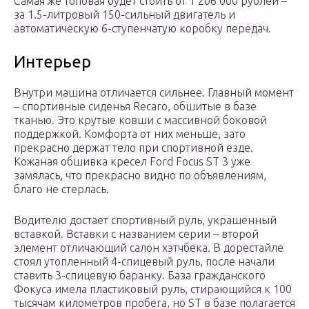
Самая же топовая будет стоить от 1 206 000 рублей –
за 1.5-литровый 150-сильный двигатель и
автоматическую 6-ступенчатую коробку передач.
Интерьер
Внутри машина отличается сильнее. Главный момент
– спортивные сиденья Recaro, обшитые в базе
тканью. Это крутые ковши с массивной боковой
поддержкой. Комфорта от них меньше, зато
прекрасно держат тело при спортивной езде.
Кожаная обшивка кресел Ford Focus ST 3 уже
замялась, что прекрасно видно по объявлениям,
благо не стерлась.
Водителю достает спортивный руль, украшенный
вставкой. Вставки с названием серии – второй
элемент отличающий салон хэтчбека. В дорестайле
стоял утопленный 4-спицевый руль, после начали
ставить 3-спицевую баранку. База гражданского
Фокуса имела пластиковый руль, стирающийся к 100
тысячам километров пробега, но ST в базе полагается