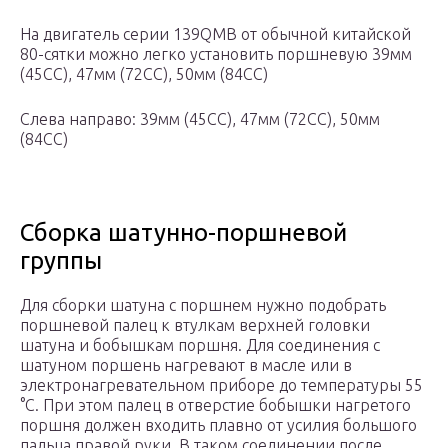
На двигатель серии 139QMB от обычной китайской
80-сятки можно легко установить поршневую 39мм
(45СС), 47мм (72СС), 50мм (84СС)
Слева направо: 39мм (45СС), 47мм (72СС), 50мм
(84СС)
Сборка шатунно-поршневой
группы
Для сборки шатуна с поршнем нужно подобрать
поршневой палец к втулкам верхней головки
шатуна и бобышкам поршня. Для соединения с
шатуном поршень нагревают в масле или в
электронагревательном приборе до температуры 55
°С. При этом палец в отверстие бобышки нагретого
поршня должен входить плавно от усилия большого
пальца правой руки. В таком соединении после