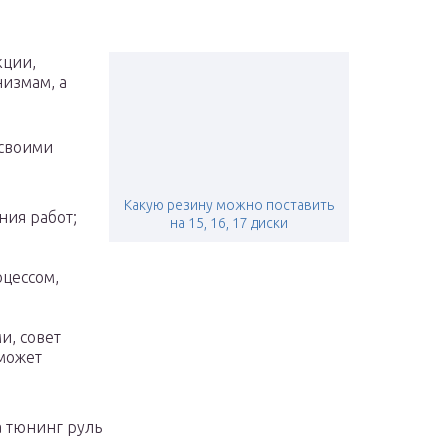
кции,
низмам, а
 своими
Какую резину можно поставить
ния работ;
на 15, 16, 17 диски
,
цессом,
и, совет
может
а тюнинг руль