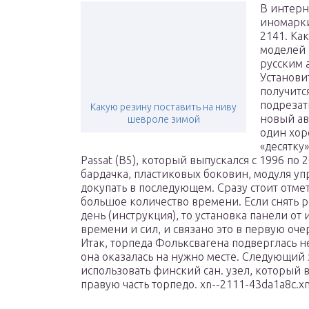
В интерн
иномарки
2141. Ка
моделей 
русским 
Установи
получитс
подрезат
Какую резину поставить на ниву
новый авт
шевроле зимой
один хор
«десятку
Passat (B5), который выпускался с 1996 по 
бардачка, пластиковых боковин, модуля уп
докупать в последующем. Сразу стоит отмет
большое количество времени. Если снять 
день (инструкция), то установка панели о
времени и сил, и связано это в первую очер
Итак, торпеда Фольксвагена подверглась 
она оказалась на нужно месте. Следующий 
использовать финский сан. узел, который 
правую часть торпедо. xn--2111-43da1a8c.xn