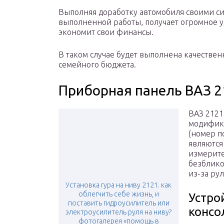
Выполняя доработку автомобиля своими сил
выполненной работы, получает огромное уд
экономит свои финансы.
В таком случае будет выполнена качестве
семейного бюджета.
Приборная панель ВАЗ 2
ВАЗ 2121
модифик
(номер п
являются
измерите
безблико
из-за ру
Установка гура на ниву 2121. как
облегчить себе жизнь, и
Устро
поставить гидроусилитель или
консо
электроусилитель руля на ниву?
фотогалерея «помощь в