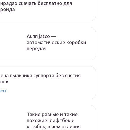
ирадар скачать бесплатно для
дроида
Акпп jatco —
автоматические коробки
передач
ена пыльника суппорта без снятия
ршня
онт
Такие разные и такие
похожие: лифтбек и
хэтчбек, в чем отличия