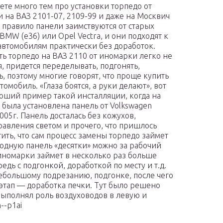
ете много тем про установки торпедо от
 на ВАЗ 2101-07, 2109-99 и даже на Москвич
к правило панели заимствуются от старых
BMW (е36) или Opel Vectra, и они подходят к
автомобилям практически без доработок.
ть торпедо на ВАЗ 2110 от иномарки легко не
я, придется переделывать, подгонять,
ь, поэтому многие говорят, что проще купить
омобиль. «Глаза боятся, а руки делают», вот
оший пример такой инсталляции, когда на
» была установлена панель от Volkswagen
2005г. Панель досталась без кожухов,
равления светом и прочего, что пришлось
ить, что сам процесс замены торпедо займет
родную панель «десятки» можно за рабочий
т иномарки займет в несколько раз больше
едь с подгонкой, доработкой по месту и т.д.
небольшому подрезанию, подгонке, после чего
этап — доработка печки. Тут было решено
выполнял роль воздуховодов в левую и
--p1ai