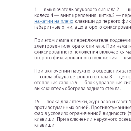
1 — выключатель звукового сигнала.2 — 
колесо.4 — винт крепления щитка.5 — пе
нажатии на плечо
клавиши до первого фик
габаритные огни, а до второго фиксирова
При этом лампа в переключателе подсвеч
электровентилятора отопителя. При нажат
фиксированного положения включается мал
второго фиксированного положения — выс
При включении наружного освещения заго
— сопла обдува ветрового стекла.8 — цен
отопления салона.9 — блок управления си
выключатель обогрева заднего стекла.
15 — полка для аптечки, журналов и газет
противотуманных огней. Противотуманные
фар в условиях ограниченной видимости (т
клавиши. При включении наружного освещ
клавиши.