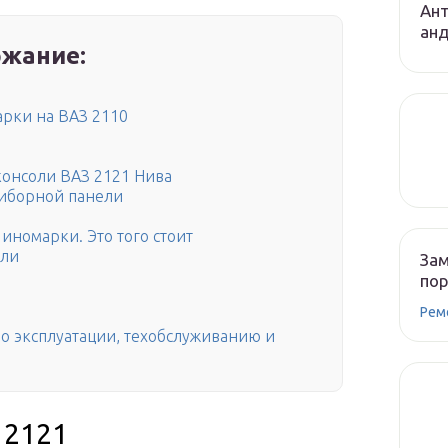
Ант
ан
жание:
арки на ВАЗ 2110
консоли ВАЗ 2121 Нива
риборной панели
1
 иномарки. Это того стоит
ели
Зам
по
Рем
по эксплуатации, техобслуживанию и
 2121