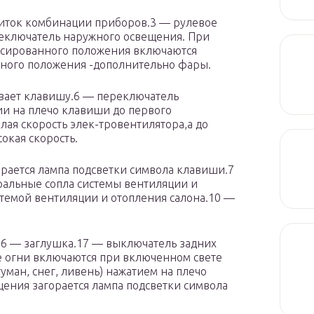
щиток комбинации приборов.3 — рулевое
реключатель наружного освещения. При
сированного положения включаются
нного положения -дополнительно фары.
ивает клавишу.6 — переключатель
ии на плечо клавиши до первого
ая скорость элек-тровентилятора,а до
окая скорость.
рается лампа подсветки символа клавиши.7
тральные сопла системы вентиляции и
стемой вентиляции и отопления салона.10 —
.16 — заглушка.17 — выключатель задних
 огни включаются при включенном свете
уман, снег, ливень) нажатием на плечо
ения загорается лампа подсветки символа