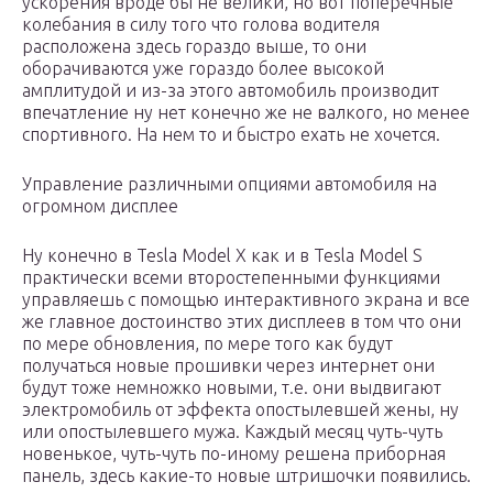
ускорения вроде бы не велики, но вот поперечные
колебания в силу того что голова водителя
расположена здесь гораздо выше, то они
оборачиваются уже гораздо более высокой
амплитудой и из-за этого автомобиль производит
впечатление ну нет конечно же не валкого, но менее
спортивного. На нем то и быстро ехать не хочется.
Управление различными опциями автомобиля на
огромном дисплее
Ну конечно в Tesla Model X как и в Tesla Model S
практически всеми второстепенными функциями
управляешь с помощью интерактивного экрана и все
же главное достоинство этих дисплеев в том что они
по мере обновления, по мере того как будут
получаться новые прошивки через интернет они
будут тоже немножко новыми, т.е. они выдвигают
электромобиль от эффекта опостылевшей жены, ну
или опостылевшего мужа. Каждый месяц чуть-чуть
новенькое, чуть-чуть по-иному решена приборная
панель, здесь какие-то новые штришочки появились.