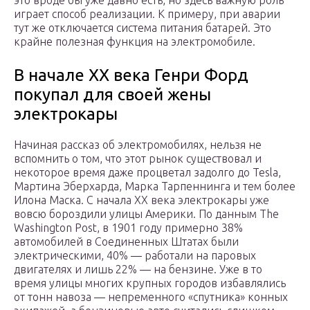
это вроде бы уже давно есть, но здесь важную роль
играет способ реализации. К примеру, при аварии
тут же отключается система питания батарей. Это
крайне полезная функция на электромобиле.
В начале XX века Генри Форд
покупал для своей жены
электрокары
Начиная рассказ об электромобилях, нельзя не
вспомнить о том, что этот рынок существовал и
некоторое время даже процветал задолго до Tesla,
Мартина Эберхарда, Марка Тарпеннинга и тем более
Илона Маска. С начала XX века электрокары уже
вовсю бороздили улицы Америки. По данным The
Washington Post, в 1901 году примерно 38%
автомобилей в Соединенных Штатах были
электрическими, 40% — работали на паровых
двигателях и лишь 22% — на бензине. Уже в то
время улицы многих крупных городов избавлялись
от тонн навоза — непременного «спутника» конных