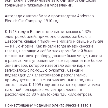
экипажей, а бензиновые авто считались слишком
грязными и тяжелыми в управлении.
Автоледи с автомобилем производства Anderson
Electric Car Company. 1910 год
К 1915 году в Вашингтоне насчитывалось 1 325
электромобилей, примерно столько же было в
Детройте, свыше 4 тысяч — в Чикаго и свыше 3 тысяч
— в Нью-Йорке. Как писали тогда американские
газеты, настоящим лобби электромобилей были
женщины: электрооборудование было чище, тише и
в разы легче в управлении, чем паровое и тем более
бензиновое, которое извергало едкие пары и
запускалось с помощью рукоятки. Станции
подзарядки для электрокаров располагались
преимущественно в многочисленных городских
автосалонах. К 1909 году авто на электродвигателях
на одной подзарядке могли преодолевать
расстояние до 80 миль (около 120 километров).
По-настоящему модными электрические авто в