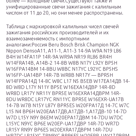
более — холодные свечи.Существуют также и
унифицированные свечи зажигания с калильным
числом от 11 до 20, но они менее распространены.
Таблица с маркировкой калильных чисел свечей
зажигания российских производителей и их
взаимозаменяемость с импортными
аналогами:Россия Beru Bosch Brisk Champion NGK
Nippon DensoА11, А11-1, А11-3 14-9A W9A N19 L86
B4H W14FА11Р 14R-9A WR9A NR19 RL86 BR4H
W14FRА14В, А14В-2 14-8B W8B N17Y L92Y BP5H
W16FPА14ВМ 14-8BU W8BC N17YC L92YC BP5HS
W16FP-UА14ВР 14R-7B WR8B NR17Y — BPR5H
W14FPRА14Д 14-8C W8C L17 N5 B5EB W17EА14ДВ 14-
8D W8D L17Y N11Y BP5E W16EXА14ДВР 14R-8D
WR8D LR17Y NR11Y BPR5E W16EXRА14ДВРМ 14R-
8DU WR8DC LR17YC RN11YC BPR5E W16EXR-UА17В
14-7B W7B N15Y L87Y BPR5ES W20FPА17Д 14-7C W7C
L15 N4 BP6H W20EAА17ДВ,А17ДВ-1,А17ДВ-10 14-7D
W7D L15Y N9Y B6EM W20EPА17ДВМ 14-7DU W7DC
L15YC N9YC BP6E W20EP-UА17ДВР 14R-7D WR7D
LR15Y RN9Y BP6ES W20EXRА17ДВРМ 14R-7DU
WR7DC LR15YC ТRN9YC BPR6ES W20EPR-UАУ17ДВРМ