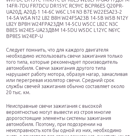
14FR-7DU FR7DCU DR15YC RC9YC BCPR6ES Q20PR-
UА20Д, А20Д-1 14-6C W6C L14 N3 B7E W22ESА23-2
14-5A W5A N12 L82 B8H W24FSА23В 14-5B W5B N12Y
L82Y BP8H W24FPА23ДМ 14-5CU W5CC L82C N3C
B8ES W24ES-UА23ДВМ 14-5DU W5DC L12YC N6YC
BP8ES W24EP-U
Следует помнить, что для каждого двигателя
необходимо использовать свечи зажигания только
того типа, которые рекомендует производитель
автомобиля. Свечи зажигания другого типа
нарушают работу мотора, образуя нагар, замасливая
или перегревая изолятор свечи. Средний срок
службы свечей зажигания обычно составляет около
20 тыс. км.
Неисправные свечи зажигания с высокой
вероятностью могут вывести из строя многие
дорогостоящие элементы системы зажигания
автомобиля. Поэтому, при подозрении на
неисправность хотя бы одной из них, необходимо