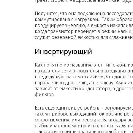
транзисторе, и на дросселе возникает ЭДС
Получится, что она подключена последоват
коммутирована с нагрузкой. Таким образом
продуцирует энергию, а емкость накаплива
когда транзистор перейдет в режим насыще
служит резервной емкостью для сглаживани
Инвертирующий
Как понятно из названия, этот тип стабили
показатели сети относительно входящих зна
предыдущую, за тем отличием, что диод с
параллельно дросселю, а не ключу. Амплит
зависит от емкости конденсатора, а дроссе
фильтра.
Есть еще один вид устройств – регулируе
таком приборе выходящий ток обычно рег
сопротивления, или реостата. Благодаря в
стабилизаторов можно использовать для п
– достаточно лишь правильно подобрать н