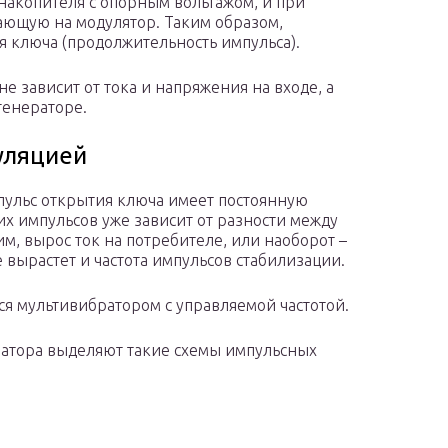
накопителя с опорным вольтажом, и при
пающую на модулятор. Таким образом,
я ключа (продолжительность импульса).
е зависит от тока и напряжения на входе, а
генераторе.
уляцией
пульс открытия ключа имеет постоянную
мих импульсов уже зависит от разности между
 вырос ток на потребителе, или наоборот –
 вырастет и частота импульсов стабилизации.
ся мультивибратором с управляемой частотой.
затора выделяют такие схемы импульсных