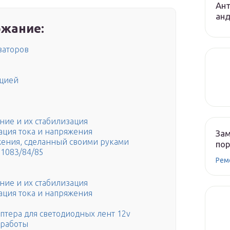
Ант
ан
жание:
заторов
яцией
ение и их стабилизация
ация тока и напряжения
Зам
жения, сделанный своими руками
по
 1083/84/85
Рем
ение и их стабилизация
ация тока и напряжения
птера для светодиодных лент 12v
 работы