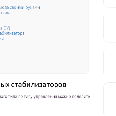
диода своими руками
в тока
а ОУ)
табилизатора
ки
ных стабилизаторов
ого типа по типу управления можно поделить