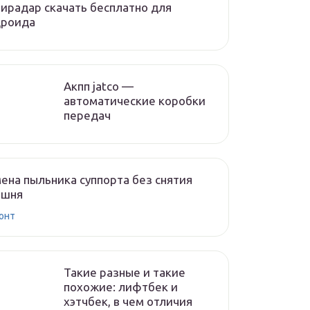
ирадар скачать бесплатно для
дроида
Акпп jatco —
автоматические коробки
передач
ена пыльника суппорта без снятия
ршня
онт
Такие разные и такие
похожие: лифтбек и
хэтчбек, в чем отличия