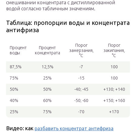
смешивании концентрата с дистиллированной
водой согласно табличным значениям.
Таблица: пропорции воды и концентрата
антифриза
Порог
Порог
Процент
Процент
замерзания,
закипания,
воды
концентрата
°С
°С
87,5%
12,5%
-7
100
75%
25%
-15
100
50%
50%
-40; -45
+130; +140
40%
60%
-50; -60
+150; +160
25%
75%
-70
+170
Видео: как
разбавить концентрат антифриза