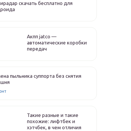
ирадар скачать бесплатно для
дроида
Акпп jatco —
автоматические коробки
передач
ена пыльника суппорта без снятия
ршня
онт
Такие разные и такие
похожие: лифтбек и
хэтчбек, в чем отличия