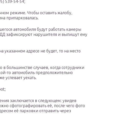
5) 539-54-54;
чном режиме. Чтобы оставить жалобу,
ина припарковалась.
егося автомобиля будут работать камеры
БДД зафиксируют нарушителя и выпишут ему
 указанном адресе не будет, то на место
то в большинстве случаев, когда сотрудники
кой-то автомобиль предположительно
же успевает уехать.
ot;
ения заключается в следующем: увидев
жно сфотографировать её, после чего фото
дресом её парковки отправить через