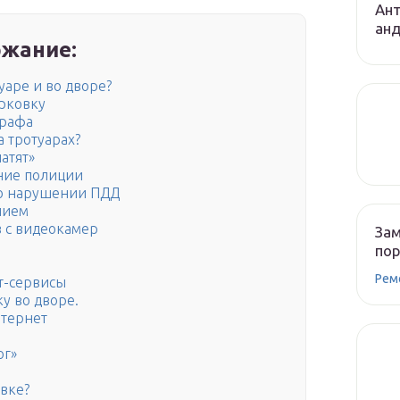
Ант
ан
жание:
уаре и во дворе?
арковку
трафа
а тротуарах?
атят»
ние полиции
 о нарушении ПДД
нием
 с видеокамер
Зам
по
Рем
т-сервисы
у во дворе.
нтернет
ог»
вке?