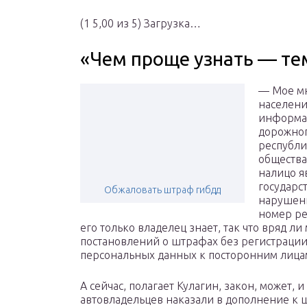
(1 5,00 из 5) Загрузка…
«Чем проще узнать — те
— Мое мн
населени
информа
дорожног
республи
общества
налицо я
государс
Обжаловать штраф гибдд
нарушени
номер ре
его только владелец знает, так что вряд ли
постановлений о штрафах без регистрации 
персональных данных к посторонним лица
А сейчас, полагает Кулагин, закон, может, 
автовладельцев наказали в дополнение к 