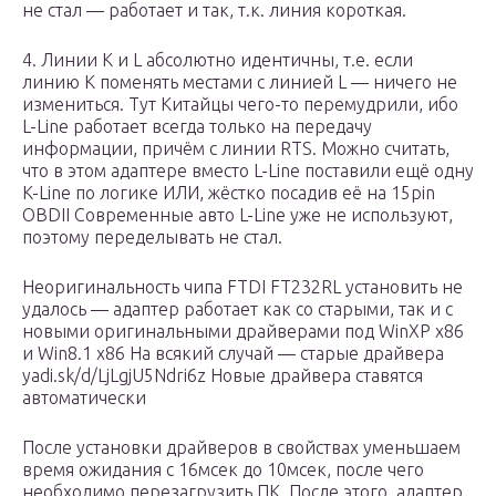
не стал — работает и так, т.к. линия короткая.
4. Линии K и L абсолютно идентичны, т.е. если
линию K поменять местами с линией L — ничего не
измениться. Тут Китайцы чего-то перемудрили, ибо
L-Line работает всегда только на передачу
информации, причём с линии RTS. Можно считать,
что в этом адаптере вместо L-Line поставили ещё одну
K-Line по логике ИЛИ, жёстко посадив её на 15pin
OBDII Современные авто L-Line уже не используют,
поэтому переделывать не стал.
Неоригинальность чипа FTDI FT232RL установить не
удалось — адаптер работает как со старыми, так и с
новыми оригинальными драйверами под WinXP x86
и Win8.1 x86 На всякий случай — старые драйвера
yadi.sk/d/LjLgjU5Ndri6z Новые драйвера ставятся
автоматически
После установки драйверов в свойствах уменьшаем
время ожидания с 16мсек до 10мсек, после чего
необходимо перезагрузить ПК. После этого, адаптер