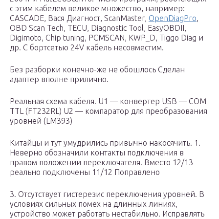
с этим кабелем великое множество, например:
CASCADE, Вася Диагност, ScanMaster,
OpenDiagPro
,
OBD Scan Tech, TECU, Diagnostic Tool, EasyOBDII,
Digimoto, Chip tuning, PCMSCAN, KWP_D, Tiggo Diag и
др. С бортсетью 24V кабель несовместим.
Без разборки конечно-же не обошлось Сделан
адаптер вполне прилично.
Реальная схема кабеля. U1 — конвертер USB — COM
TTL (FT232RL) U2 — компаратор для преобразования
уровней (LM393)
Китайцы и тут умудрились привычно накосячить. 1.
Неверно обозначили контакты подключения в
правом положении переключателя. Вместо 12/13
реально подключены 11/12 Поправлено
3. Отсутствует гистерезис переключения уровней. В
условиях сильных помех на длинных линиях,
устройство может работать нестабильно. Исправлять