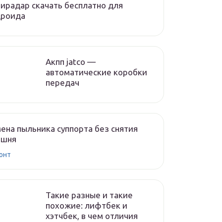
ирадар скачать бесплатно для
дроида
Акпп jatco —
автоматические коробки
передач
ена пыльника суппорта без снятия
ршня
онт
Такие разные и такие
похожие: лифтбек и
хэтчбек, в чем отличия