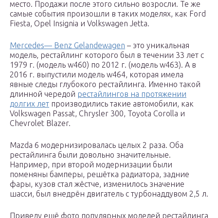
место. Продажи после этого сильно возросли. Те же
самые события произошли в таких моделях, как Ford
Fiesta, Opel Insignia и Volkswagen Jetta.
Mercedes— Benz Gelandewagen
– это уникальная
модель, рестайлинг которого был в течении 33 лет с
1979 г. (модель w460) по 2012 г. (модель w463). А в
2016 г. выпустили модель w464, которая имела
явные следы глубокого рестайлинга. Именно такой
длинной чередой
рестайлингов на протяжении
долгих лет
производились такие автомобили, как
Volkswagen Passat, Chrysler 300, Toyota Corolla и
Chevrolet Blazer.
Mazda 6 модернизировалась целых 2 раза. Оба
рестайлинга были довольно значительные.
Например, при второй модернизации были
поменяны бамперы, решётка радиатора, задние
фары, кузов стал жёстче, изменилось значение
шасси, был внедрён двигатель с турбонаддувом 2,5 л.
Приведу ещё фото популярных моделей рестайлинга