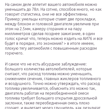
На самом деле аппетит вашего автомобиля можно
уменьшить до 78л. На сотню, способов много, но как
говорит статистика, они не все эффективны.
Пример: умельцы которые ставят две прокладки,
между блоком и головкой двигателя увеличив при
этом на 2.5мм, камеру сгорания и на пару
миллиметров сделав позднее зажигание, в один
голос кричат что, теперь можно ездить на АИ76 и все
будет в порядке, это экономия? > в итоге имеем,
плохую тягу автомобиля с повышенным расходом
горючего.
И самое что не есть абсурдное заблуждение:
большого количества автолюбителей, которые
считают, что расход топлива можно уменьшить,
снижением сечения, главных жиклеров топливного
и воздушного. Точно можно утверждать, что расход
топлива увеличивается, объяснить это можно так,
двигатель работая на переобедненной смеси
топлива требует большего открытия дроссельной
заслонки, также переобедненная смесь плохо
сгорает, и вылетает через глушитель, как результат