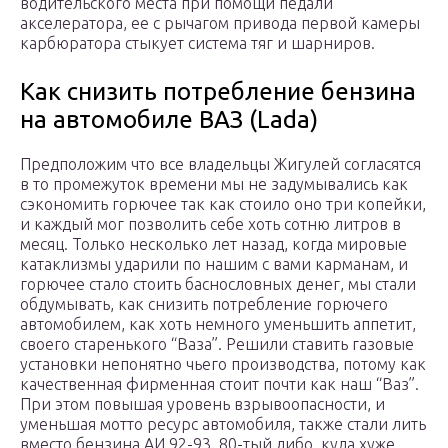
водительского места при помощи педали
акселератора, ее с рычагом привода первой камеры
карбюратора стыкует система тяг и шарниров.
Как снизить потребление бензина
на автомобиле ВАЗ (Lada)
Предположим что все владельцы Жигулей согласятся
в то промежуток времени мы не задумывались как
сэкономить горючее так как стоило оно три копейки,
и каждый мог позволить себе хоть сотню литров в
месяц. Только несколько лет назад, когда мировые
катаклизмы ударили по нашим с вами карманам, и
горючее стало стоить баснословных денег, мы стали
обдумывать, как снизить потребление горючего
автомобилем, как хоть немного уменьшить аппетит,
своего старенького “Ваза”. Решили ставить газовые
установки непонятно чьего производства, потому как
качественная фирменная стоит почти как наш “Ваз”.
При этом повышая уровень взрывоопасности, и
уменьшая мотто ресурс автомобиля, также стали лить
вместо бензина АИ 92-93, 80-тый либо, куда хуже