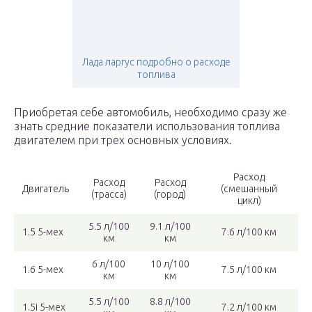
Лада ларгус подробно о расходе
топлива
Приобретая себе автомобиль, необходимо сразу же
знать средние показатели использования топлива
двигателем при трех основных условиях.
Расход
Расход
Расход
Двигатель
(смешанный
(трасса)
(город)
цикл)
5.5 л/100
9.1 л/100
1.5 5-мех
7.6 л/100 км
км
км
6 л/100
10 л/100
1.6 5-мех
7.5 л/100 км
км
км
5.5 л/100
8.8 л/100
1.5i 5-мех
7.2 л/100 км