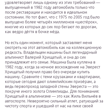
удовлетворяет лишь одному из этих требований —
выпущенный в 1982 году автомобиль только что
после реставрации и находится в идеальном
состоянии. Но тот факт, что с 1975 по 2005 год было
выпущено более четырёх миллионов «шестёрок»,
многие из которых до сих пор бегают по дорогам,
как ведро дёгтя в бочке мёда.
Но есть один момент, который заставляет меня
смотреть на этот автомобиль как на коллекционную
редкость. Владельцем машины был легендарный
альпинист Валерий Хрищатый, и она до сих
принадлежит его семье. Машина была куплена в
1982 году, когда за ночное восхождение на Эверест
Хрищатый получил право без очереди купить
машину. Сравните с теми крузаками и квартирами,
которые сегодня дают олимпийским призёрам, а
ведь первопроход западной стены Эвереста — это
покруче иного золота Олимпиады. Для понимания:
Хрищатый в альпинизме — это как Жиль Вильнёв в
автоспорте. Невероятно сильный атлет, ратующий за
чистоту спорта и ушедший от нас на пике своей